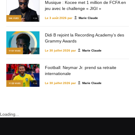
Musique : Kocee met 1 million de FCFA en
jeu avec le challenge « JIGI »
Le
3 août 2026
par
Marie Claude
546
VUES
© DR
Didi B rejoint la Recording Academy’s des
Grammy Awards
Le
30 juillet 2026
par
Marie Claude
1 151
VUES
© DR
Football: Neymar Jr. prend sa retraite
internationale
Le
30 juillet 2026
par
Marie Claude
1 125
VUES
© DR
Loading...