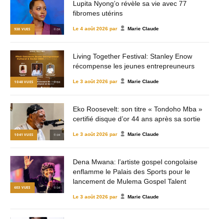
Lupita Nyong’o révèle sa vie avec 77
fibromes utérins
Le
4 août 2026
par
Marie Claude
938
VUES
© DR
Living Together Festival: Stanley Enow
récompense les jeunes entrepreuneurs
Le
3 août 2026
par
Marie Claude
1 048
VUES
© DR
Eko Roosevelt: son titre « Tondoho Mba »
certifié disque d’or 44 ans après sa sortie
Le
3 août 2026
par
Marie Claude
1 041
VUES
© DR
Dena Mwana: l’artiste gospel congolaise
enflamme le Palais des Sports pour le
lancement de Mulema Gospel Talent
603
VUES
© DR
Le
3 août 2026
par
Marie Claude