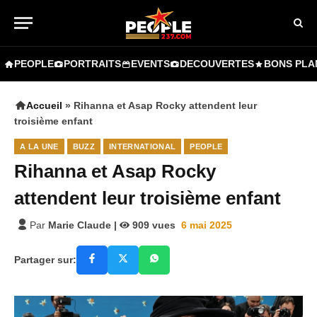
PEOPLE
PORTRAITS
EVENTS
DECOUVERTES
BONS PLA
Accueil
»
Rihanna et Asap Rocky attendent leur
troisième enfant
A LA UNE
BUZZ
INTERNATIONAL
PEOPLE
Rihanna et Asap Rocky
attendent leur troisième enfant
Par
Marie Claude
|
909
vues
6 mai 2025
Partager sur: