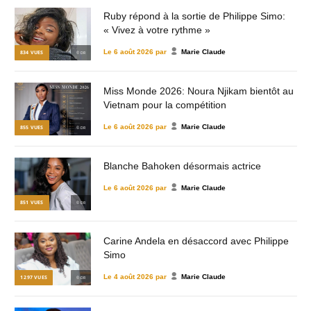
Ruby répond à la sortie de Philippe Simo:
« Vivez à votre rythme »
Le
6 août 2026
par
Marie Claude
834
VUES
© DR
Miss Monde 2026: Noura Njikam bientôt au
Vietnam pour la compétition
Le
6 août 2026
par
Marie Claude
855
VUES
© DR
Blanche Bahoken désormais actrice
Le
6 août 2026
par
Marie Claude
851
VUES
© DR
Carine Andela en désaccord avec Philippe
Simo
Le
4 août 2026
par
Marie Claude
1 297
VUES
© DR