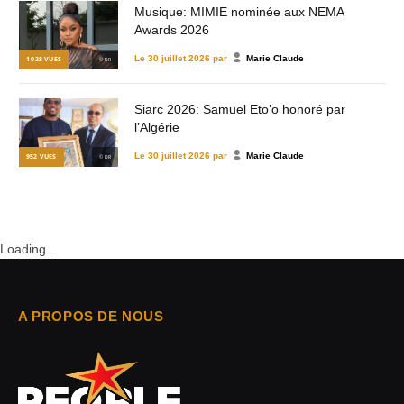
Musique: MIMIE nominée aux NEMA
Awards 2026
Le
30 juillet 2026
par
Marie Claude
1 028
VUES
© DR
Siarc 2026: Samuel Eto’o honoré par
l’Algérie
Le
30 juillet 2026
par
Marie Claude
952
VUES
© DR
Loading...
A PROPOS DE NOUS