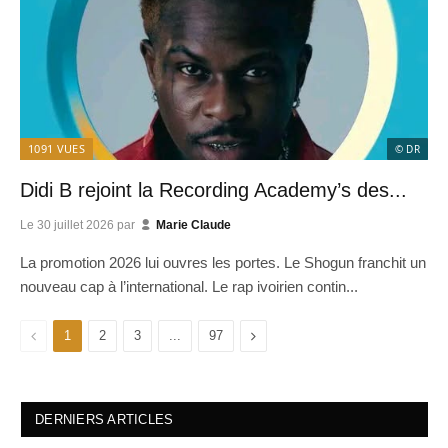
1091
VUES
© DR
Didi B rejoint la Recording Academy’s des...
Le
30 juillet 2026
par
Marie Claude
La promotion 2026 lui ouvres les portes. Le Shogun franchit un
nouveau cap à l’international. Le rap ivoirien contin...
Previous
Next
1
2
3
...
97
DERNIERS ARTICLES