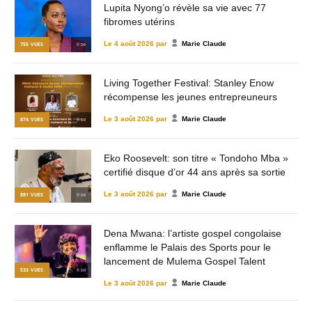
Lupita Nyong’o révèle sa vie avec 77
fibromes utérins
Le
4 août 2026
par
Marie Claude
755
VUES
© DR
Living Together Festival: Stanley Enow
récompense les jeunes entrepreuneurs
Le
3 août 2026
par
Marie Claude
874
VUES
© DR
Eko Roosevelt: son titre « Tondoho Mba »
certifié disque d’or 44 ans après sa sortie
Le
3 août 2026
par
Marie Claude
881
VUES
© DR
Dena Mwana: l’artiste gospel congolaise
enflamme le Palais des Sports pour le
lancement de Mulema Gospel Talent
533
VUES
© DR
Le
3 août 2026
par
Marie Claude