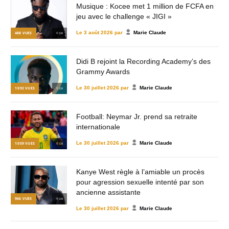
Musique : Kocee met 1 million de FCFA en
jeu avec le challenge « JIGI »
Le
3 août 2026
par
Marie Claude
488
VUES
© DR
Didi B rejoint la Recording Academy’s des
Grammy Awards
Le
30 juillet 2026
par
Marie Claude
1 092
VUES
© DR
Football: Neymar Jr. prend sa retraite
internationale
Le
30 juillet 2026
par
Marie Claude
1 059
VUES
© DR
Kanye West règle à l’amiable un procès
pour agression sexuelle intenté par son
ancienne assistante
966
VUES
© DR
Le
30 juillet 2026
par
Marie Claude