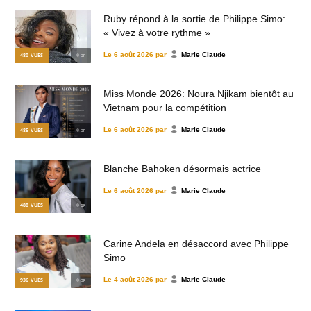
Ruby répond à la sortie de Philippe Simo:
« Vivez à votre rythme »
Le
6 août 2026
par
Marie Claude
480
VUES
© DR
Miss Monde 2026: Noura Njikam bientôt au
Vietnam pour la compétition
Le
6 août 2026
par
Marie Claude
485
VUES
© DR
Blanche Bahoken désormais actrice
Le
6 août 2026
par
Marie Claude
488
VUES
© DR
Carine Andela en désaccord avec Philippe
Simo
Le
4 août 2026
par
Marie Claude
936
VUES
© DR