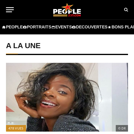
PEOPLE
PORTRAITS
EVENTS
DECOUVERTES
BONS PLA
A LA UNE
478
VUES
© DR