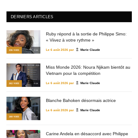
...
DERNIERS ARTICLES
Ruby répond à la sortie de Philippe Simo:
« Viivez à votre rythme »
Le
6 août 2026
par
Marie Claude
236
VUES
© DR
Miss Monde 2026: Noura Njikam bientôt au
Vietnam pour la compétition
Le
6 août 2026
par
Marie Claude
262
VUES
© DR
Blanche Bahoken désormais actrice
Le
6 août 2026
par
Marie Claude
260
VUES
© DR
Carine Andela en désaccord avec Philippe