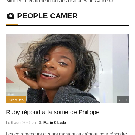
Simo entre également dans les disgrâces de Carine An...
PEOPLE CAMER
236
VUES
© DR
Ruby répond à la sortie de Philippe...
Le
6 août 2026
par
Marie Claude
Les entrepreneurs et stars montent au créneau pour répondre