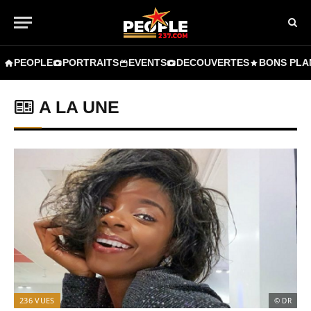
PEOPLE
PORTRAITS
EVENTS
DECOUVERTES
BONS PLA
A LA UNE
236
VUES
© DR