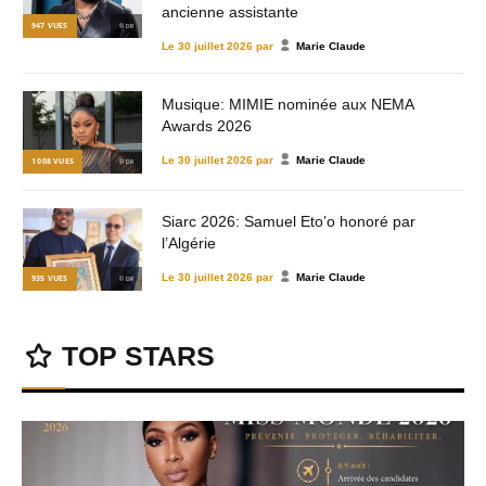
ancienne assistante
947
VUES
© DR
Le
30 juillet 2026
par
Marie Claude
Musique: MIMIE nominée aux NEMA
Awards 2026
Le
30 juillet 2026
par
Marie Claude
1 008
VUES
© DR
Siarc 2026: Samuel Eto’o honoré par
l’Algérie
Le
30 juillet 2026
par
Marie Claude
935
VUES
© DR
TOP STARS