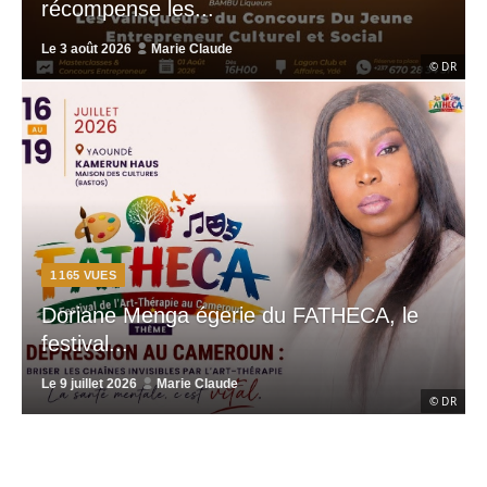
récompense les...
Le
3 août 2026
Marie Claude
© DR
1 165
VUES
Doriane Menga égerie du FATHECA, le
festival...
Le
9 juillet 2026
Marie Claude
© DR