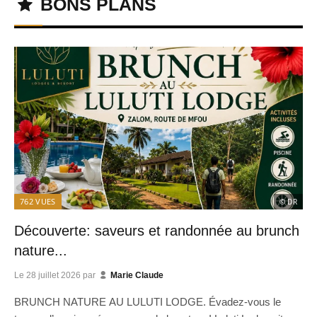
BONS PLANS
762
VUES
© DR
Découverte: saveurs et randonnée au brunch
nature...
Le
28 juillet 2026
par
Marie Claude
BRUNCH NATURE AU LULUTI LODGE. Évadez-vous le