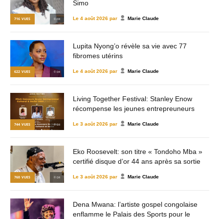
Simo
Le
4 août 2026
par
Marie Claude
716
VUES
© DR
Lupita Nyong’o révèle sa vie avec 77
fibromes utérins
Le
4 août 2026
par
Marie Claude
622
VUES
© DR
Living Together Festival: Stanley Enow
récompense les jeunes entrepreuneurs
Le
3 août 2026
par
Marie Claude
744
VUES
© DR
Eko Roosevelt: son titre « Tondoho Mba »
certifié disque d’or 44 ans après sa sortie
Le
3 août 2026
par
Marie Claude
760
VUES
© DR
Dena Mwana: l’artiste gospel congolaise
enflamme le Palais des Sports pour le