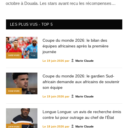
octobre à Douala. Les stars ayant reçu les récompenses
n’on...
LES PLUS VUS - TOP 5
Coupe du monde 2026: le bilan des
équipes africaines après la première
journée
3 692
VUES
© DR
Le
19 juin 2026
par
Marie Claude
Coupe du monde 2026: le gardien Sud-
africain demande aux africains de soutenir
son équipe
3 242
VUES
© DR
Le
19 juin 2026
par
Marie Claude
Longue Longue: un avis de recherche émis
contre lui pour outrage au chef de l’État
Le
18 juin 2026
par
Marie Claude
2 974
VUES
© DR