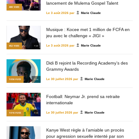
lancement de Mulema Gospel Talent
488
VUES
© DR
Le
3 août 2026
par
Marie Claude
Musique : Kocee met 1 million de FCFA en
jeu avec le challenge « JIGI »
Le
3 août 2026
par
Marie Claude
452
VUES
© DR
Didi B rejoint la Recording Academy’s des
Grammy Awards
Le
30 juillet 2026
par
Marie Claude
1 056
VUES
© DR
Football: Neymar Jr. prend sa retraite
internationale
Le
30 juillet 2026
par
Marie Claude
1 016
VUES
© DR
Kanye West règle à l’amiable un procès
pour agression sexuelle intenté par son