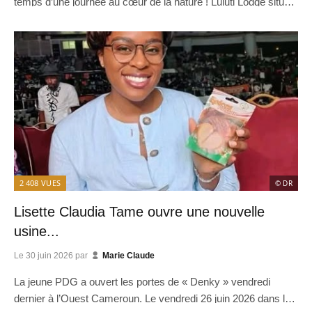
temps d’une journée au cœur de la nature ! Luluti Lodge situé à
Zalom ...
2 408
VUES
© DR
Lisette Claudia Tame ouvre une nouvelle
usine...
Le
30 juin 2026
par
Marie Claude
La jeune PDG a ouvert les portes de « Denky » vendredi
dernier à l’Ouest Cameroun. Le vendredi 26 juin 2026 dans la