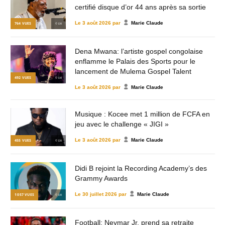
certifié disque d’or 44 ans après sa sortie
Le
3 août 2026
par
Marie Claude
764
VUES
© DR
Dena Mwana: l’artiste gospel congolaise
enflamme le Palais des Sports pour le
lancement de Mulema Gospel Talent
492
VUES
© DR
Le
3 août 2026
par
Marie Claude
Musique : Kocee met 1 million de FCFA en
jeu avec le challenge « JIGI »
Le
3 août 2026
par
Marie Claude
455
VUES
© DR
Didi B rejoint la Recording Academy’s des
Grammy Awards
Le
30 juillet 2026
par
Marie Claude
1 057
VUES
© DR
Football: Neymar Jr. prend sa retraite