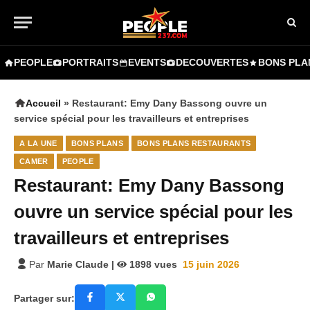
PEOPLE
PORTRAITS
EVENTS
DECOUVERTES
BONS PLA
Accueil
»
Restaurant: Emy Dany Bassong ouvre un
service spécial pour les travailleurs et entreprises
A LA UNE
BONS PLANS
BONS PLANS RESTAURANTS
CAMER
PEOPLE
Restaurant: Emy Dany Bassong
ouvre un service spécial pour les
travailleurs et entreprises
Par
Marie Claude
|
1898
vues
15 juin 2026
Partager sur: