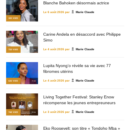
Blanche Bahoken désormais actrice
Le
6 août 2026
par
Marie Claude
265
VUES
© DR
Carine Andela en désaccord avec Philippe
Simo
Le
4 août 2026
par
Marie Claude
720
VUES
© DR
Lupita Nyong’o révèle sa vie avec 77
fibromes utérins
Le
4 août 2026
par
Marie Claude
626
VUES
© DR
Living Together Festival: Stanley Enow
récompense les jeunes entrepreuneurs
Le
3 août 2026
par
Marie Claude
748
VUES
© DR
Eko Roosevelt: son titre « Tondoho Mba »