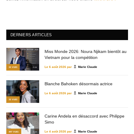
DERNIERS ARTICLES
Miss Monde 2026: Noura Njikam bientôt au
Vietnam pour la compétition
Le
6 août 2026
par
Marie Claude
33
VUES
© DR
Blanche Bahoken désormais actrice
Le
6 août 2026
par
Marie Claude
33
VUES
© DR
Carine Andela en désaccord avec Philippe
Simo
Le
4 août 2026
par
Marie Claude
497
VUES
© DR