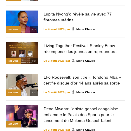
Lupita Nyong’o révèle sa vie avec 77
fibromes utérins
Le
4 août 2026
par
Marie Claude
510
VUES
© DR
Living Together Festival: Stanley Enow
récompense les jeunes entrepreuneurs
Le
3 août 2026
par
Marie Claude
638
VUES
© DR
Eko Roosevelt: son titre « Tondoho Mba »
certifié disque d’or 44 ans après sa sortie
Le
3 août 2026
par
Marie Claude
666
VUES
© DR
Dena Mwana: l’artiste gospel congolaise
enflamme le Palais des Sports pour le
lancement de Mulema Gospel Talent
436
VUES
© DR
Le
3 août 2026
par
Marie Claude