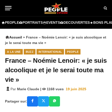
PEOPLE
PORTRAITS
EVENTS
DECOUVERTES
BONS PLA
Accueil
»
France – Noémie Lenoir: « je suis alcoolique et
je le serai toute ma vie »
A LA UNE
BUZZ
INTERNATIONAL
PEOPLE
France – Noémie Lenoir: « je suis
alcoolique et je le serai toute ma
vie »
Par
Marie Claude
|
1168
vues
19 juin 2025
Partager sur: