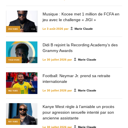
Musique : Kocee met 1 million de FCFA en
jeu avec le challenge « JIGI »
Le
3 août 2026
par
Marie Claude
414
VUES
© DR
Didi B rejoint la Recording Academy’s des
Grammy Awards
Le
30 juillet 2026
par
Marie Claude
1 022
VUES
© DR
Football: Neymar Jr. prend sa retraite
internationale
Le
30 juillet 2026
par
Marie Claude
982
VUES
© DR
Kanye West règle à l’amiable un procès
pour agression sexuelle intenté par son
ancienne assistante
931
VUES
© DR
Le
30 juillet 2026
par
Marie Claude