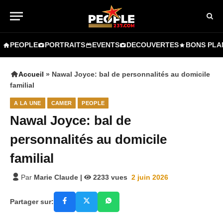
PEOPLE
PORTRAITS
EVENTS
DECOUVERTES
BONS PLA
Accueil
»
Nawal Joyce: bal de personnalités au domicile
familial
A LA UNE
CAMER
PEOPLE
Nawal Joyce: bal de
personnalités au domicile
familial
Par
Marie Claude
|
2233
vues
2 juin 2026
Partager sur: