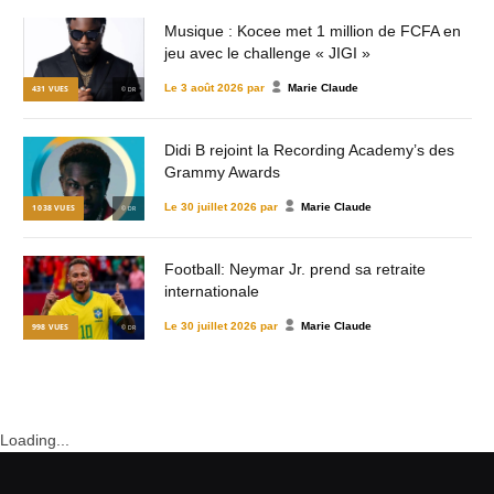
Musique : Kocee met 1 million de FCFA en
jeu avec le challenge « JIGI »
Le
3 août 2026
par
Marie Claude
431
VUES
© DR
Didi B rejoint la Recording Academy’s des
Grammy Awards
Le
30 juillet 2026
par
Marie Claude
1 038
VUES
© DR
Football: Neymar Jr. prend sa retraite
internationale
Le
30 juillet 2026
par
Marie Claude
998
VUES
© DR
Loading...