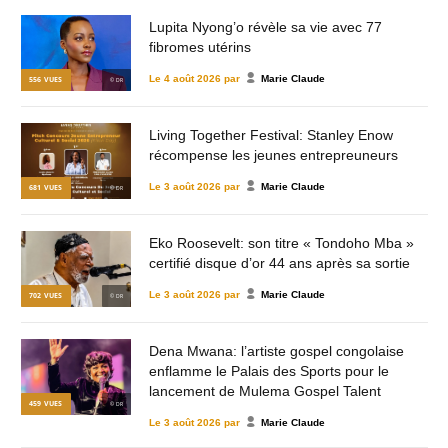
Lupita Nyong’o révèle sa vie avec 77
fibromes utérins
Le
4 août 2026
par
Marie Claude
556
VUES
© DR
Living Together Festival: Stanley Enow
récompense les jeunes entrepreuneurs
Le
3 août 2026
par
Marie Claude
681
VUES
© DR
Eko Roosevelt: son titre « Tondoho Mba »
certifié disque d’or 44 ans après sa sortie
Le
3 août 2026
par
Marie Claude
702
VUES
© DR
Dena Mwana: l’artiste gospel congolaise
enflamme le Palais des Sports pour le
lancement de Mulema Gospel Talent
459
VUES
© DR
Le
3 août 2026
par
Marie Claude