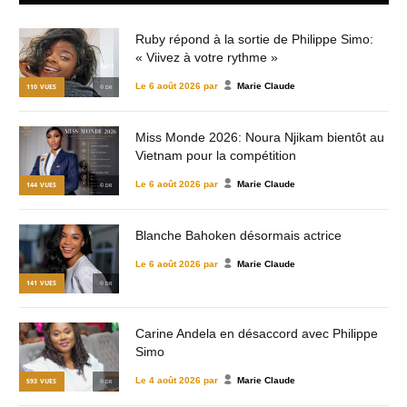
Ruby répond à la sortie de Philippe Simo:
« Viivez à votre rythme »
Le
6 août 2026
par
Marie Claude
110
VUES
© DR
Miss Monde 2026: Noura Njikam bientôt au
Vietnam pour la compétition
Le
6 août 2026
par
Marie Claude
144
VUES
© DR
Blanche Bahoken désormais actrice
Le
6 août 2026
par
Marie Claude
141
VUES
© DR
Carine Andela en désaccord avec Philippe
Simo
Le
4 août 2026
par
Marie Claude
593
VUES
© DR