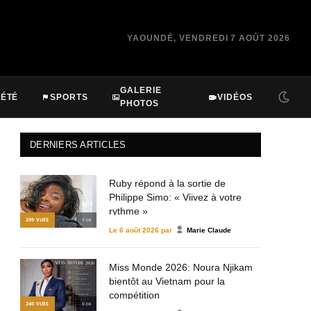
YAOUNDÉ, VENDREDI 7 AOÛT 2026
GALERIE
IÉTÉ
SPORTS
VIDÉOS
PHOTOS
DERNIERS ARTICLES
Ruby répond à la sortie de
Philippe Simo: « Viivez à votre
rythme »
209
VUES
© DR
Le
6 août 2026
par
Marie Claude
Miss Monde 2026: Noura Njikam
bientôt au Vietnam pour la
compétition
240
VUES
© DR