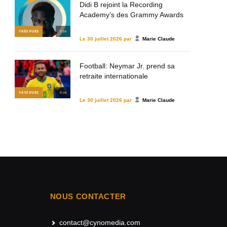
Didi B rejoint la Recording
Academy’s des Grammy Awards
1 053
VUES
© DR
Le
30 juillet 2026
par
Marie Claude
Football: Neymar Jr. prend sa
retraite internationale
1 013
VUES
© DR
Le
30 juillet 2026
par
Marie Claude
NOUS CONTACTER
contact@cynomedia.com