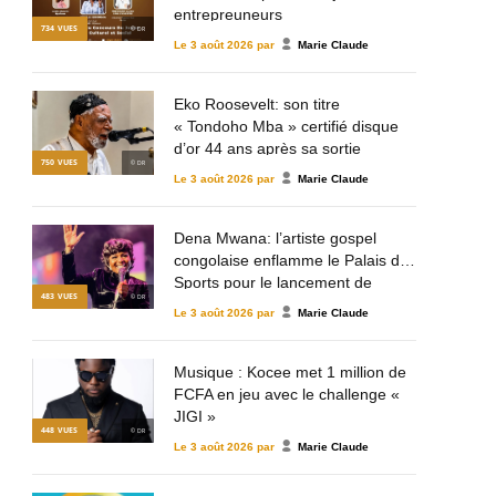
entrepreuneurs
734
VUES
© DR
Le
3 août 2026
par
Marie Claude
Eko Roosevelt: son titre
« Tondoho Mba » certifié disque
d’or 44 ans après sa sortie
750
VUES
© DR
Le
3 août 2026
par
Marie Claude
Dena Mwana: l’artiste gospel
congolaise enflamme le Palais des
Sports pour le lancement de
483
VUES
© DR
Mulema Gospel Talent
Le
3 août 2026
par
Marie Claude
Musique : Kocee met 1 million de
FCFA en jeu avec le challenge «
JIGI »
448
VUES
© DR
Le
3 août 2026
par
Marie Claude