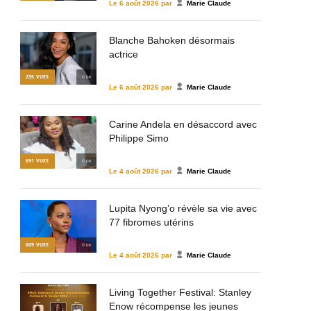
Le
6 août 2026
par
Marie Claude
Blanche Bahoken désormais
actrice
235
VUES
© DR
Le
6 août 2026
par
Marie Claude
Carine Andela en désaccord avec
Philippe Simo
691
VUES
© DR
Le
4 août 2026
par
Marie Claude
Lupita Nyong’o révèle sa vie avec
77 fibromes utérins
609
VUES
© DR
Le
4 août 2026
par
Marie Claude
Living Together Festival: Stanley
Enow récompense les jeunes