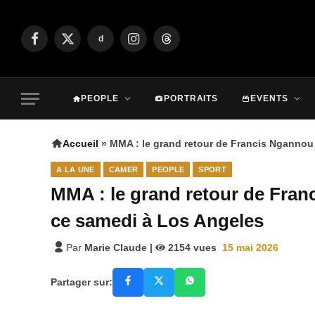
d
Facebook
X
Instagram
Threads
(Twitter)
PEOPLE
PORTRAITS
EVENTS
Accueil
»
MMA : le grand retour de Francis Ngannou
A LA UNE
CAMER
PEOPLE
SPORT
MMA : le grand retour de Fran
ce samedi à Los Angeles
Par
Marie Claude
|
2154
vues
15 mai 2026
Partager sur: