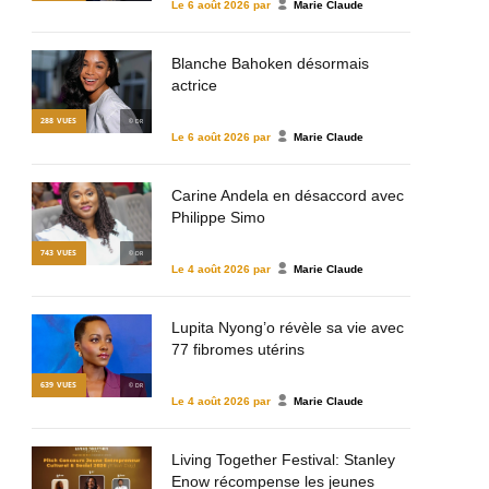
Le
6 août 2026
par
Marie Claude
Blanche Bahoken désormais
actrice
288
VUES
© DR
Le
6 août 2026
par
Marie Claude
Carine Andela en désaccord avec
Philippe Simo
743
VUES
© DR
Le
4 août 2026
par
Marie Claude
Lupita Nyong’o révèle sa vie avec
77 fibromes utérins
639
VUES
© DR
Le
4 août 2026
par
Marie Claude
Living Together Festival: Stanley
Enow récompense les jeunes