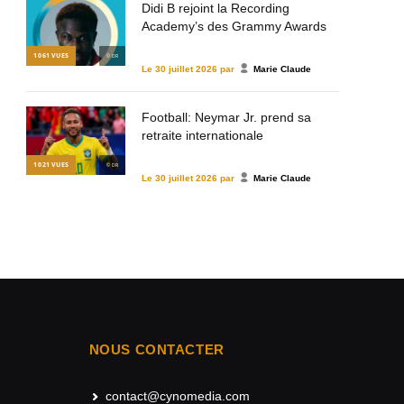
Didi B rejoint la Recording
Academy’s des Grammy Awards
1 061
VUES
© DR
Le
30 juillet 2026
par
Marie Claude
Football: Neymar Jr. prend sa
retraite internationale
1 021
VUES
© DR
Le
30 juillet 2026
par
Marie Claude
NOUS CONTACTER
contact@cynomedia.com