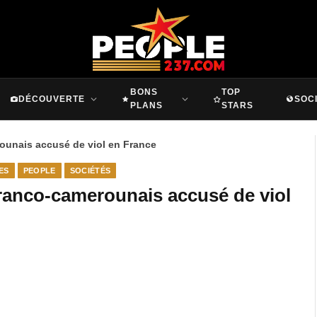
BONS
TOP
DÉCOUVERTE
SOC
PLANS
STARS
ounais accusé de viol en France
ES
PEOPLE
SOCIÉTÉS
ranco-camerounais accusé de viol