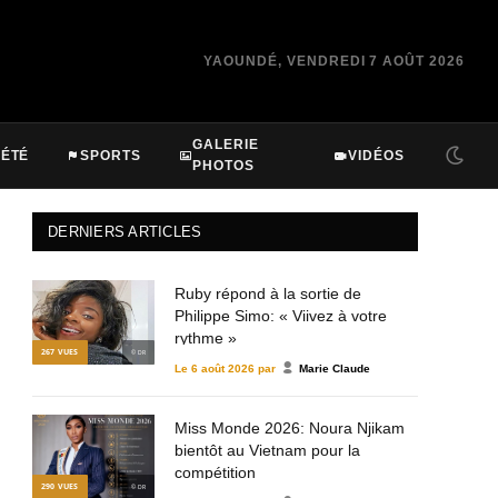
YAOUNDÉ, VENDREDI 7 AOÛT 2026
GALERIE
IÉTÉ
SPORTS
VIDÉOS
PHOTOS
DERNIERS ARTICLES
Ruby répond à la sortie de
Philippe Simo: « Viivez à votre
rythme »
267
VUES
© DR
Le
6 août 2026
par
Marie Claude
Miss Monde 2026: Noura Njikam
bientôt au Vietnam pour la
compétition
290
VUES
© DR