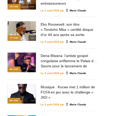
entrepreuneurs
760
VUES
© DR
Le
3 août 2026
par
Marie Claude
Eko Roosevelt: son titre
« Tondoho Mba » certifié disque
d’or 44 ans après sa sortie
777
VUES
© DR
Le
3 août 2026
par
Marie Claude
Dena Mwana: l’artiste gospel
congolaise enflamme le Palais des
Sports pour le lancement de
496
VUES
© DR
Mulema Gospel Talent
Le
3 août 2026
par
Marie Claude
Musique : Kocee met 1 million de
FCFA en jeu avec le challenge «
JIGI »
460
VUES
© DR
Le
3 août 2026
par
Marie Claude