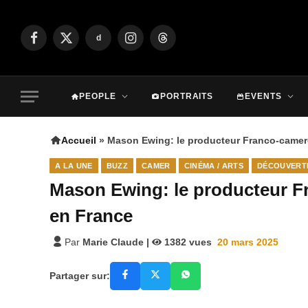
d
Facebook
X
Instagram
Threads
(Twitter)
PEOPLE
PORTRAITS
EVENTS
Accueil
»
Mason Ewing: le producteur Franco-camer
A LA UNE
BUZZ
CAMER
CINÉMA / ARTS
DÉCOUVERT
Mason Ewing: le producteur F
en France
Par
Marie Claude
|
1382
vues
20 mars 2025
Partager sur: