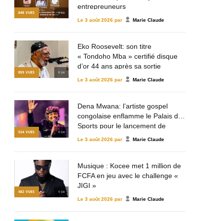
entrepreuneurs
848
VUES
© DR
Le
3 août 2026
par
Marie Claude
Eko Roosevelt: son titre
« Tondoho Mba » certifié disque
d’or 44 ans après sa sortie
859
VUES
© DR
Le
3 août 2026
par
Marie Claude
Dena Mwana: l’artiste gospel
congolaise enflamme le Palais des
Sports pour le lancement de
524
VUES
© DR
Mulema Gospel Talent
Le
3 août 2026
par
Marie Claude
Musique : Kocee met 1 million de
FCFA en jeu avec le challenge «
JIGI »
482
VUES
© DR
Le
3 août 2026
par
Marie Claude