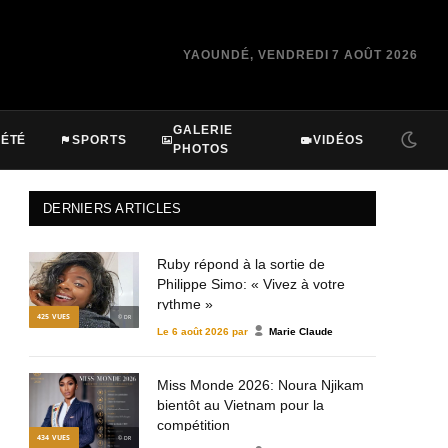
YAOUNDÉ, VENDREDI 7 AOÛT 2026
GALERIE
IÉTÉ
SPORTS
VIDÉOS
PHOTOS
DERNIERS ARTICLES
Ruby répond à la sortie de
Philippe Simo: « Vivez à votre
rythme »
425
VUES
© DR
Le
6 août 2026
par
Marie Claude
Miss Monde 2026: Noura Njikam
bientôt au Vietnam pour la
compétition
434
VUES
© DR