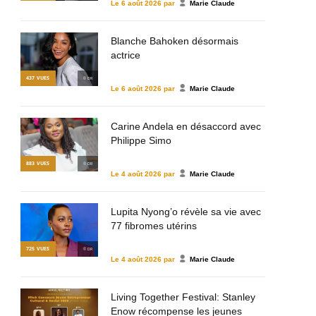
Le
6 août 2026
par
Marie Claude
Blanche Bahoken désormais
actrice
437
VUES
© DR
Le
6 août 2026
par
Marie Claude
Carine Andela en désaccord avec
Philippe Simo
883
VUES
© DR
Le
4 août 2026
par
Marie Claude
Lupita Nyong’o révèle sa vie avec
77 fibromes utérins
725
VUES
© DR
Le
4 août 2026
par
Marie Claude
Living Together Festival: Stanley
Enow récompense les jeunes