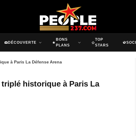
BONS
TOP
DÉCOUVERTE
SOC
PLANS
STARS
orique à Paris La Défense Arena
triplé historique à Paris La