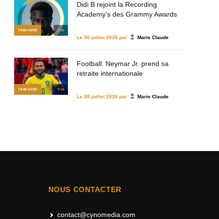
Didi B rejoint la Recording
Academy’s des Grammy Awards
1 084
VUES
© DR
Le
30 juillet 2026
par
Marie Claude
Football: Neymar Jr. prend sa
retraite internationale
1 048
VUES
© DR
Le
30 juillet 2026
par
Marie Claude
NOUS CONTACTER
contact@cynomedia.com