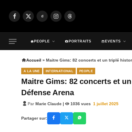
d
Facebook
X
Instagram
Threads
(Twitter)
PEOPLE
PORTRAITS
EVENTS
Accueil
»
Maitre Gims: 82 concerts et un triplé hist
A LA UNE
INTERNATIONAL
PEOPLE
Maitre Gims: 82 concerts et un 
Défense Arena
Par
Marie Claude
|
1036
vues
1 juillet 2025
Partager sur: