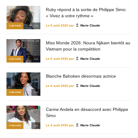
Ruby répond à la sortie de Philippe Simo:
« Vivez à votre rythme »
Le
6 août 2026
par
Marie Claude
1 255
VUES
© DR
Miss Monde 2026: Noura Njikam bientôt au
Vietnam pour la compétition
Le
6 août 2026
par
Marie Claude
1 281
VUES
© DR
Blanche Bahoken désormais actrice
Le
6 août 2026
par
Marie Claude
1 282
VUES
© DR
Carine Andela en désaccord avec Philippe
Simo
Le
4 août 2026
par
Marie Claude
1 740
VUES
© DR