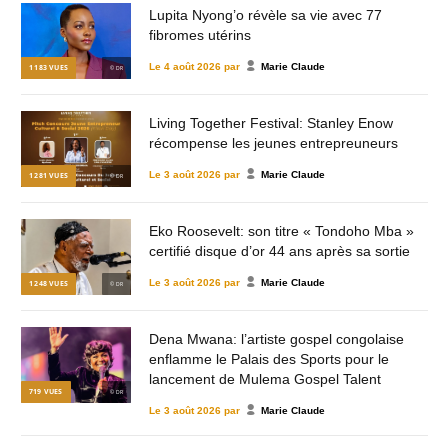
Lupita Nyong’o révèle sa vie avec 77
fibromes utérins
Le
4 août 2026
par
Marie Claude
1 183
VUES
© DR
Living Together Festival: Stanley Enow
récompense les jeunes entrepreuneurs
Le
3 août 2026
par
Marie Claude
1 281
VUES
© DR
Eko Roosevelt: son titre « Tondoho Mba »
certifié disque d’or 44 ans après sa sortie
Le
3 août 2026
par
Marie Claude
1 248
VUES
© DR
Dena Mwana: l’artiste gospel congolaise
enflamme le Palais des Sports pour le
lancement de Mulema Gospel Talent
719
VUES
© DR
Le
3 août 2026
par
Marie Claude