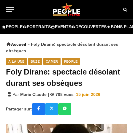
PEOPLE
PORTRAITS
EVENTS
DECOUVERTES
BONS PLA
Accueil
»
Foly Dirane: spectacle désolant durant ses
obsèques
A LA UNE
BUZZ
CAMER
PEOPLE
Foly Dirane: spectacle désolant
durant ses obsèques
Par
Marie Claude
|
708
vues
15 juin 2026
Partager sur: