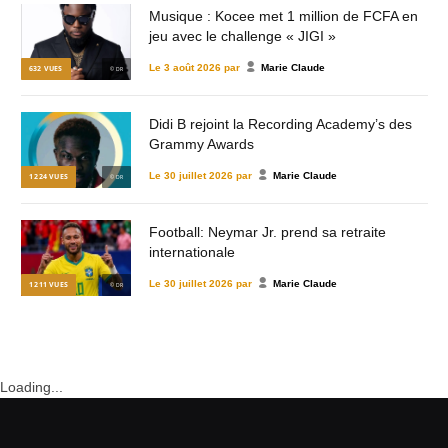
Musique : Kocee met 1 million de FCFA en
jeu avec le challenge « JIGI »
Le
3 août 2026
par
Marie Claude
632
VUES
© DR
Didi B rejoint la Recording Academy’s des
Grammy Awards
Le
30 juillet 2026
par
Marie Claude
1 224
VUES
© DR
Football: Neymar Jr. prend sa retraite
internationale
Le
30 juillet 2026
par
Marie Claude
1 211
VUES
© DR
Loading...