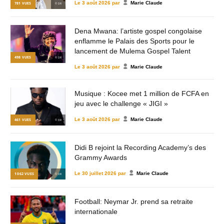
Le
3 août 2026
par
Marie Claude
781
VUES
© DR
Dena Mwana: l’artiste gospel congolaise
enflamme le Palais des Sports pour le
lancement de Mulema Gospel Talent
498
VUES
© DR
Le
3 août 2026
par
Marie Claude
Musique : Kocee met 1 million de FCFA en
jeu avec le challenge « JIGI »
Le
3 août 2026
par
Marie Claude
461
VUES
© DR
Didi B rejoint la Recording Academy’s des
Grammy Awards
Le
30 juillet 2026
par
Marie Claude
1 062
VUES
© DR
Football: Neymar Jr. prend sa retraite
internationale