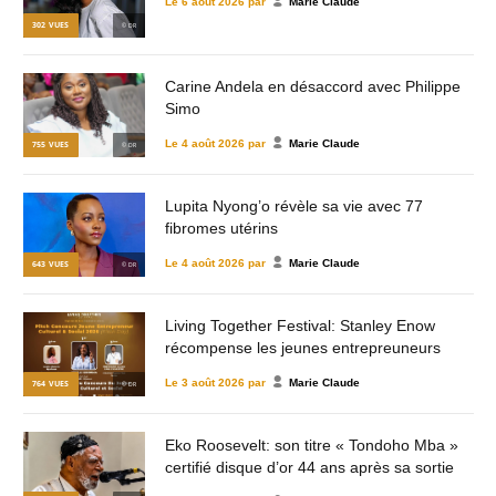
Le
6 août 2026
par
Marie Claude
302
VUES
© DR
Carine Andela en désaccord avec Philippe
Simo
Le
4 août 2026
par
Marie Claude
755
VUES
© DR
Lupita Nyong’o révèle sa vie avec 77
fibromes utérins
Le
4 août 2026
par
Marie Claude
643
VUES
© DR
Living Together Festival: Stanley Enow
récompense les jeunes entrepreuneurs
Le
3 août 2026
par
Marie Claude
764
VUES
© DR
Eko Roosevelt: son titre « Tondoho Mba »
certifié disque d’or 44 ans après sa sortie