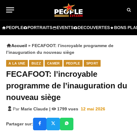
PEOPLE
PORTRAITS
EVENTS
DECOUVERTES
BONS PLA
Accueil
»
FECAFOOT: l’incroyable programme de
l’inauguration du nouveau siège
A LA UNE
BUZZ
CAMER
PEOPLE
SPORT
FECAFOOT: l’incroyable
programme de l’inauguration du
nouveau siège
Par
Marie Claude
|
1799
vues
12 mai 2026
Partager sur: