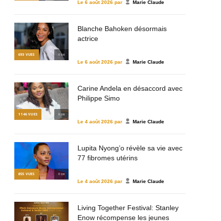
Le
6 août 2026
par
Marie Claude
Blanche Bahoken désormais
actrice
693
VUES
© DR
Le
6 août 2026
par
Marie Claude
Carine Andela en désaccord avec
Philippe Simo
1 146
VUES
© DR
Le
4 août 2026
par
Marie Claude
Lupita Nyong’o révèle sa vie avec
77 fibromes utérins
855
VUES
© DR
Le
4 août 2026
par
Marie Claude
Living Together Festival: Stanley
Enow récompense les jeunes