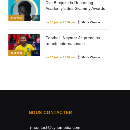
Didi B rejoint la Recording
Academy’s des Grammy Awards
1 125
VUES
© DR
Le
30 juillet 2026
par
Marie Claude
Football: Neymar Jr. prend sa
retraite internationale
1 093
VUES
© DR
Le
30 juillet 2026
par
Marie Claude
NOUS CONTACTER
contact@cynomedia.com