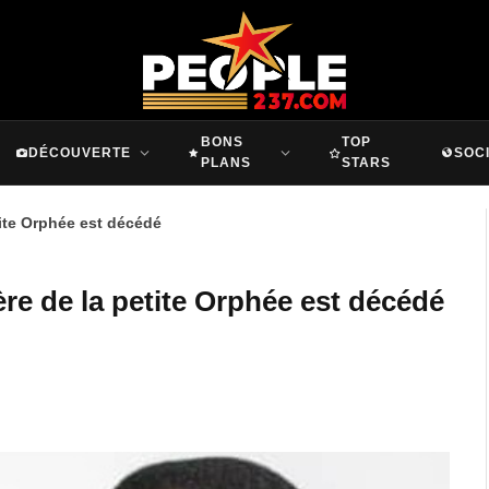
BONS
TOP
DÉCOUVERTE
SOC
PLANS
STARS
tite Orphée est décédé
re de la petite Orphée est décédé