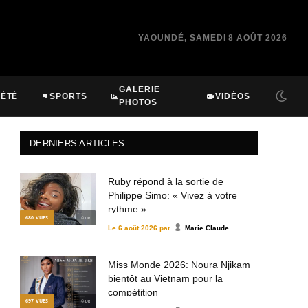
YAOUNDÉ, SAMEDI 8 AOÛT 2026
GALERIE
IÉTÉ
SPORTS
VIDÉOS
PHOTOS
DERNIERS ARTICLES
Ruby répond à la sortie de
Philippe Simo: « Vivez à votre
rythme »
680
VUES
© DR
Le
6 août 2026
par
Marie Claude
Miss Monde 2026: Noura Njikam
bientôt au Vietnam pour la
compétition
697
VUES
© DR