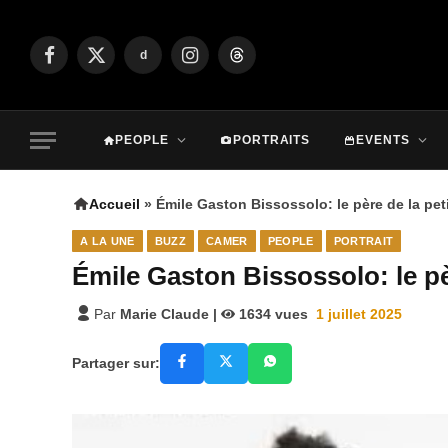
d
Facebook
X
Instagram
Threads
(Twitter)
PEOPLE
PORTRAITS
EVENTS
Accueil
»
Émile Gaston Bissossolo: le père de la pe
A LA UNE
BUZZ
CAMER
PEOPLE
PORTRAIT
Émile Gaston Bissossolo: le pè
Par
Marie Claude
|
1634
vues
1 juillet 2025
Partager sur: