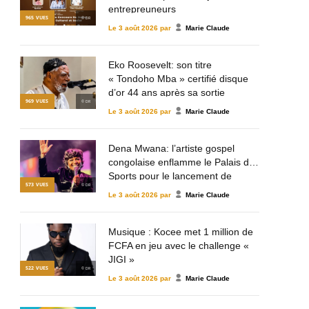
entrepreuneurs
965
VUES
© DR
Le
3 août 2026
par
Marie Claude
Eko Roosevelt: son titre
« Tondoho Mba » certifié disque
d’or 44 ans après sa sortie
969
VUES
© DR
Le
3 août 2026
par
Marie Claude
Dena Mwana: l’artiste gospel
congolaise enflamme le Palais des
Sports pour le lancement de
573
VUES
© DR
Mulema Gospel Talent
Le
3 août 2026
par
Marie Claude
Musique : Kocee met 1 million de
FCFA en jeu avec le challenge «
JIGI »
522
VUES
© DR
Le
3 août 2026
par
Marie Claude