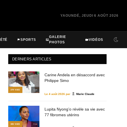
YAOUNDÉ, JEUDI 6 AOÛT 2026
GALERIE
IÉTÉ
SPORTS
VIDÉOS
PHOTOS
DERNIERS ARTICLES
Carine Andela en désaccord avec
Philippe Simo
379
VUES
© DR
Le
4 août 2026
par
Marie Claude
Lupita Nyong’o révèle sa vie avec
77 fibromes utérins
385
VUES
© DR