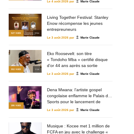
Le
4 août 2026
par
Marie Claude
Living Together Festival: Stanley
Enow récompense les jeunes
entrepreuneurs
527
VUES
© DR
Le
3 août 2026
par
Marie Claude
Eko Roosevelt: son titre
« Tondoho Mba » certifié disque
d’or 44 ans après sa sortie
552
VUES
© DR
Le
3 août 2026
par
Marie Claude
Dena Mwana: l’artiste gospel
congolaise enflamme le Palais des
Sports pour le lancement de
395
VUES
© DR
Mulema Gospel Talent
Le
3 août 2026
par
Marie Claude
Musique : Kocee met 1 million de
FCFA en jeu avec le challenge «