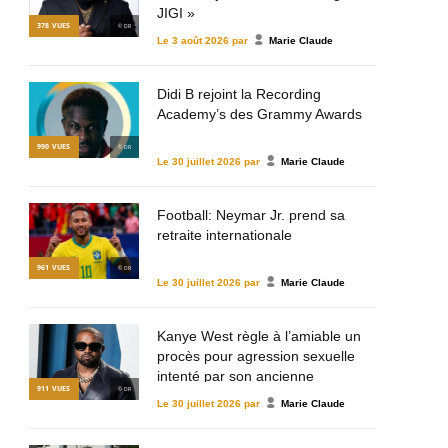
JIGI »
378
VUES
© DR
Le
3 août 2026
par
Marie Claude
Didi B rejoint la Recording
Academy’s des Grammy Awards
990
VUES
© DR
Le
30 juillet 2026
par
Marie Claude
Football: Neymar Jr. prend sa
retraite internationale
961
VUES
© DR
Le
30 juillet 2026
par
Marie Claude
Kanye West règle à l’amiable un
procès pour agression sexuelle
intenté par son ancienne
911
VUES
© DR
assistante
Le
30 juillet 2026
par
Marie Claude