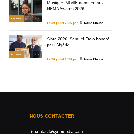
Musique: MIMIE nominée aux
NEMA Awards 2026
970
VUES
© DR
Le
30 juillet 2026
par
Marie Claude
Siarc 2026: Samuel Eto’o honoré
par l’Algérie
897
VUES
© DR
Le
30 juillet 2026
par
Marie Claude
NOUS CONTACTER
contact@cynomedia.com