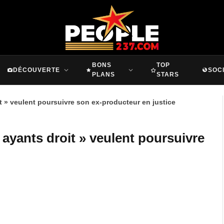
BONS
TOP
DÉCOUVERTE
SOC
PLANS
STARS
it » veulent poursuivre son ex-producteur en justice
 ayants droit » veulent poursuivre