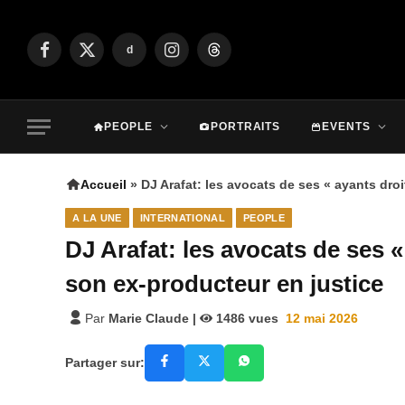
d
Facebook
X
Instagram
Threads
(Twitter)
PEOPLE
PORTRAITS
EVENTS
Accueil
»
DJ Arafat: les avocats de ses « ayants dro
A LA UNE
INTERNATIONAL
PEOPLE
DJ Arafat: les avocats de ses «
son ex-producteur en justice
Par
Marie Claude
|
1486
vues
12 mai 2026
Partager sur: