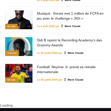
Le
3 août 2026
par
Marie Claude
Musique : Kocee met 1 million de FCFA en
jeu avec le challenge « JIGI »
Le
3 août 2026
par
Marie Claude
431
VUES
© DR
Didi B rejoint la Recording Academy’s des
Grammy Awards
Le
30 juillet 2026
par
Marie Claude
1 038
VUES
© DR
Football: Neymar Jr. prend sa retraite
internationale
Le
30 juillet 2026
par
Marie Claude
998
VUES
© DR
Loading...