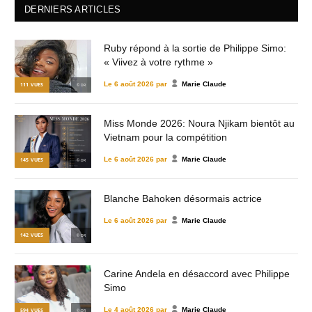
DERNIERS ARTICLES
Ruby répond à la sortie de Philippe Simo:
« Viivez à votre rythme »
Le
6 août 2026
par
Marie Claude
111
VUES
© DR
Miss Monde 2026: Noura Njikam bientôt au
Vietnam pour la compétition
Le
6 août 2026
par
Marie Claude
145
VUES
© DR
Blanche Bahoken désormais actrice
Le
6 août 2026
par
Marie Claude
142
VUES
© DR
Carine Andela en désaccord avec Philippe
Simo
Le
4 août 2026
par
Marie Claude
594
VUES
© DR