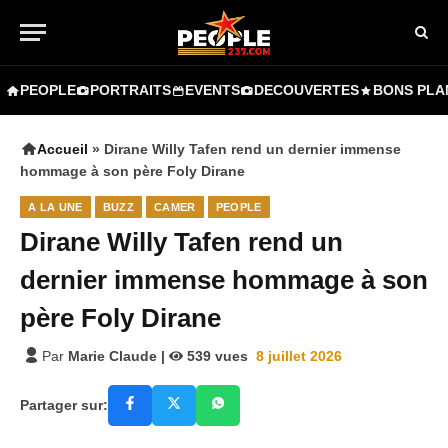
PEOPLE
PORTRAITS
EVENTS
DECOUVERTES
BONS PLA
Accueil
»
Dirane Willy Tafen rend un dernier immense
hommage à son père Foly Dirane
A LA UNE
BUZZ
CAMER
PEOPLE
Dirane Willy Tafen rend un
dernier immense hommage à son
père Foly Dirane
Par
Marie Claude
|
539
vues
8 juillet 2026
Partager sur: