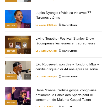
Lupita Nyong’o révèle sa vie avec 77
fibromes utérins
Le
4 août 2026
par
Marie Claude
557
VUES
© DR
Living Together Festival: Stanley Enow
récompense les jeunes entrepreuneurs
Le
3 août 2026
par
Marie Claude
682
VUES
© DR
Eko Roosevelt: son titre « Tondoho Mba »
certifié disque d’or 44 ans après sa sortie
Le
3 août 2026
par
Marie Claude
703
VUES
© DR
Dena Mwana: l’artiste gospel congolaise
enflamme le Palais des Sports pour le
lancement de Mulema Gospel Talent
460
VUES
© DR