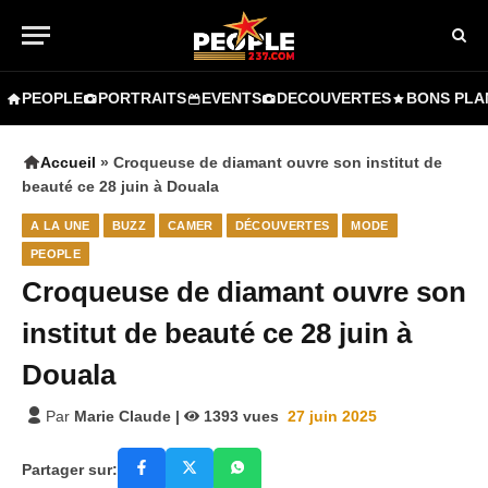
PEOPLE
PORTRAITS
EVENTS
DECOUVERTES
BONS PLA
Accueil
»
Croqueuse de diamant ouvre son institut de
beauté ce 28 juin à Douala
A LA UNE
BUZZ
CAMER
DÉCOUVERTES
MODE
PEOPLE
Croqueuse de diamant ouvre son
institut de beauté ce 28 juin à
Douala
Par
Marie Claude
|
1393
vues
27 juin 2025
Partager sur: