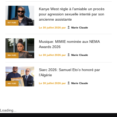
Kanye West règle à l’amiable un procès
pour agression sexuelle intenté par son
ancienne assistante
927
VUES
© DR
Le
30 juillet 2026
par
Marie Claude
Musique: MIMIE nominée aux NEMA
Awards 2026
Le
30 juillet 2026
par
Marie Claude
984
VUES
© DR
Siarc 2026: Samuel Eto’o honoré par
l’Algérie
Le
30 juillet 2026
par
Marie Claude
908
VUES
© DR
Loading...