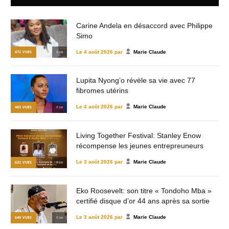
Carine Andela en désaccord avec Philippe
Simo
Le
4 août 2026
par
Marie Claude
472
VUES
© DR
Lupita Nyong’o révèle sa vie avec 77
fibromes utérins
Le
4 août 2026
par
Marie Claude
483
VUES
© DR
Living Together Festival: Stanley Enow
récompense les jeunes entrepreuneurs
Le
3 août 2026
par
Marie Claude
622
VUES
© DR
Eko Roosevelt: son titre « Tondoho Mba »
certifié disque d’or 44 ans après sa sortie
Le
3 août 2026
par
Marie Claude
649
VUES
© DR