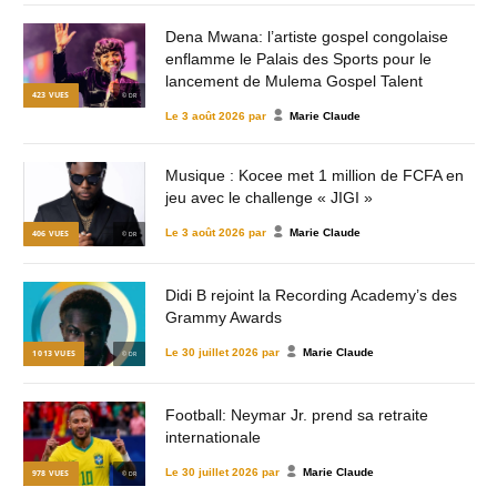
Dena Mwana: l’artiste gospel congolaise
enflamme le Palais des Sports pour le
lancement de Mulema Gospel Talent
423
VUES
© DR
Le
3 août 2026
par
Marie Claude
Musique : Kocee met 1 million de FCFA en
jeu avec le challenge « JIGI »
Le
3 août 2026
par
Marie Claude
406
VUES
© DR
Didi B rejoint la Recording Academy’s des
Grammy Awards
Le
30 juillet 2026
par
Marie Claude
1 013
VUES
© DR
Football: Neymar Jr. prend sa retraite
internationale
Le
30 juillet 2026
par
Marie Claude
978
VUES
© DR