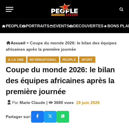
PEOPLE
PORTRAITS
EVENTS
DECOUVERTES
BONS PLA
Accueil
»
Coupe du monde 2026: le bilan des équipes
africaines après la première journée
A LA UNE
INTERNATIONAL
PEOPLE
SPORT
Coupe du monde 2026: le bilan
des équipes africaines après la
première journée
Par
Marie Claude
|
3680
vues
19 juin 2026
Partager sur: