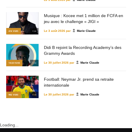
Musique : Kocee met 1 million de FCFA en
jeu avec le challenge « JIGI »
Le
3 août 2026
par
Marie Claude
414
VUES
© DR
Didi B rejoint la Recording Academy’s des
Grammy Awards
Le
30 juillet 2026
par
Marie Claude
1 023
VUES
© DR
Football: Neymar Jr. prend sa retraite
internationale
Le
30 juillet 2026
par
Marie Claude
982
VUES
© DR
Loading...