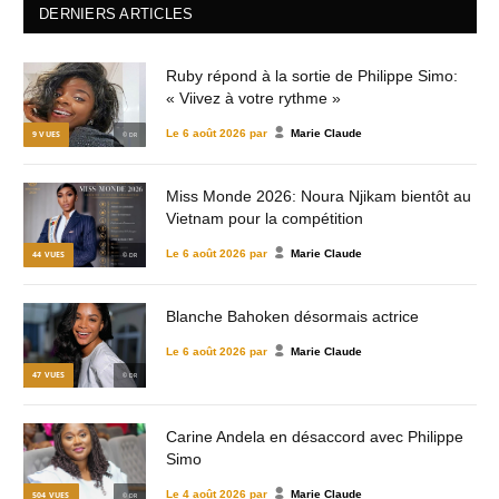
DERNIERS ARTICLES
Ruby répond à la sortie de Philippe Simo:
« Viivez à votre rythme »
Le
6 août 2026
par
Marie Claude
9
VUES
© DR
Miss Monde 2026: Noura Njikam bientôt au
Vietnam pour la compétition
Le
6 août 2026
par
Marie Claude
44
VUES
© DR
Blanche Bahoken désormais actrice
Le
6 août 2026
par
Marie Claude
47
VUES
© DR
Carine Andela en désaccord avec Philippe
Simo
Le
4 août 2026
par
Marie Claude
504
VUES
© DR