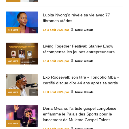
Lupita Nyong’o révèle sa vie avec 77
fibromes utérins
Le
4 août 2026
par
Marie Claude
516
VUES
© DR
Living Together Festival: Stanley Enow
récompense les jeunes entrepreuneurs
Le
3 août 2026
par
Marie Claude
642
VUES
© DR
Eko Roosevelt: son titre « Tondoho Mba »
certifié disque d’or 44 ans après sa sortie
Le
3 août 2026
par
Marie Claude
669
VUES
© DR
Dena Mwana: l’artiste gospel congolaise
enflamme le Palais des Sports pour le
lancement de Mulema Gospel Talent
437
VUES
© DR
Le
3 août 2026
par
Marie Claude