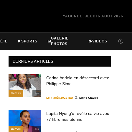
YAOUNDÉ, JEUDI 6 AOÛT 2026
GALERIE
IÉTÉ
SPORTS
VIDÉOS
PHOTOS
DERNIERS ARTICLES
Carine Andela en désaccord avec
Philippe Simo
376
VUES
© DR
Le
4 août 2026
par
Marie Claude
Lupita Nyong’o révèle sa vie avec
77 fibromes utérins
382
VUES
© DR