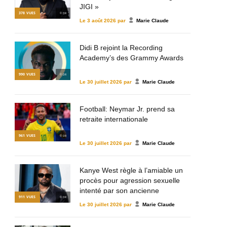
JIGI »
378
VUES
© DR
Le
3 août 2026
par
Marie Claude
Didi B rejoint la Recording
Academy’s des Grammy Awards
990
VUES
© DR
Le
30 juillet 2026
par
Marie Claude
Football: Neymar Jr. prend sa
retraite internationale
961
VUES
© DR
Le
30 juillet 2026
par
Marie Claude
Kanye West règle à l’amiable un
procès pour agression sexuelle
intenté par son ancienne
911
VUES
© DR
assistante
Le
30 juillet 2026
par
Marie Claude