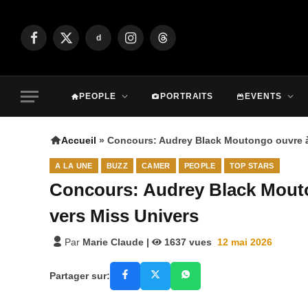
d
Facebook
X
Instagram
Threads
(Twitter)
PEOPLE
PORTRAITS
EVENTS
Accueil
»
Concours: Audrey Black Moutongo ouvre à
A LA UNE
BUZZ
CAMER
PEOPLE
TOP STARS
Concours: Audrey Black Mouto
vers Miss Univers
Par
Marie Claude
|
1637
vues
12 mai 2026
Partager sur: