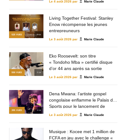
Le
4 août 2026
par
Marie Claude
Living Together Festival: Stanley
Enow récompense les jeunes
entrepreuneurs
525
VUES
© DR
Le
3 août 2026
par
Marie Claude
Eko Roosevelt: son titre
« Tondoho Mba » certifié disque
d’or 44 ans après sa sortie
550
VUES
© DR
Le
3 août 2026
par
Marie Claude
Dena Mwana: l’artiste gospel
congolaise enflamme le Palais des
Sports pour le lancement de
395
VUES
© DR
Mulema Gospel Talent
Le
3 août 2026
par
Marie Claude
Musique : Kocee met 1 million de
FCFA en jeu avec le challenge «