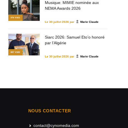
Musique: MIMIE nominée aux
NEMA Awards 2026
970
VUES
© DR
Le
30 juillet 2026
par
Marie Claude
Siarc 2026: Samuel Eto’o honoré
par l’Algérie
897
VUES
© DR
Le
30 juillet 2026
par
Marie Claude
NOUS CONTACTER
contact@cynomedia.com