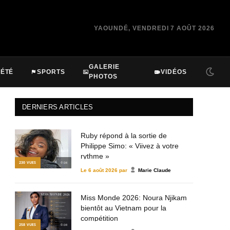
YAOUNDÉ, VENDREDI 7 AOÛT 2026
GALERIE
IÉTÉ
SPORTS
VIDÉOS
PHOTOS
DERNIERS ARTICLES
Ruby répond à la sortie de
Philippe Simo: « Viivez à votre
rythme »
230
VUES
© DR
Le
6 août 2026
par
Marie Claude
Miss Monde 2026: Noura Njikam
bientôt au Vietnam pour la
compétition
258
VUES
© DR