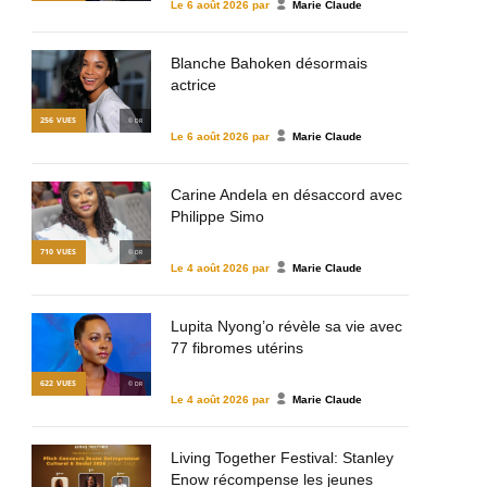
Le
6 août 2026
par
Marie Claude
Blanche Bahoken désormais
actrice
256
VUES
© DR
Le
6 août 2026
par
Marie Claude
Carine Andela en désaccord avec
Philippe Simo
710
VUES
© DR
Le
4 août 2026
par
Marie Claude
Lupita Nyong’o révèle sa vie avec
77 fibromes utérins
622
VUES
© DR
Le
4 août 2026
par
Marie Claude
Living Together Festival: Stanley
Enow récompense les jeunes