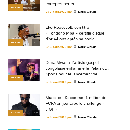
entrepreuneurs
744
VUES
© DR
Le
3 août 2026
par
Marie Claude
Eko Roosevelt: son titre
« Tondoho Mba » certifié disque
d’or 44 ans après sa sortie
759
VUES
© DR
Le
3 août 2026
par
Marie Claude
Dena Mwana: l’artiste gospel
congolaise enflamme le Palais des
Sports pour le lancement de
488
VUES
© DR
Mulema Gospel Talent
Le
3 août 2026
par
Marie Claude
Musique : Kocee met 1 million de
FCFA en jeu avec le challenge «
JIGI »
452
VUES
© DR
Le
3 août 2026
par
Marie Claude