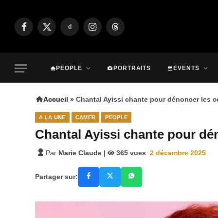
d
Facebook
X
Instagram
Threads
(Twitter)
PEOPLE
PORTRAITS
EVENTS
Accueil
»
Chantal Ayissi chante pour dénoncer les co
A LA UNE
CAMER
PEOPLE
Chantal Ayissi chante pour dén
Par
Marie Claude
|
365
vues
2 décembre 2025
Partager sur: