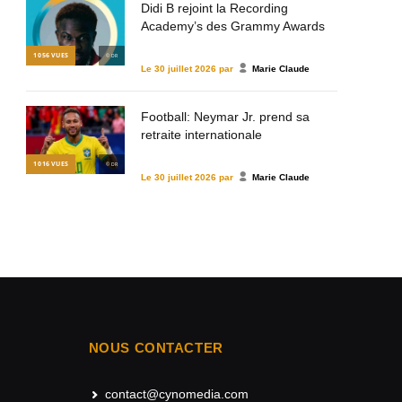
Didi B rejoint la Recording
Academy’s des Grammy Awards
1 056
VUES
© DR
Le
30 juillet 2026
par
Marie Claude
Football: Neymar Jr. prend sa
retraite internationale
1 016
VUES
© DR
Le
30 juillet 2026
par
Marie Claude
NOUS CONTACTER
contact@cynomedia.com