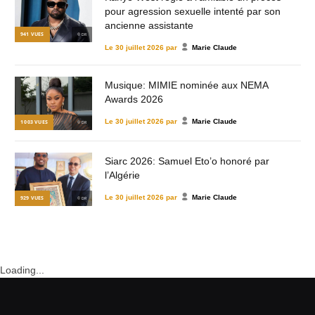
pour agression sexuelle intenté par son
ancienne assistante
941
VUES
© DR
Le
30 juillet 2026
par
Marie Claude
Musique: MIMIE nominée aux NEMA
Awards 2026
Le
30 juillet 2026
par
Marie Claude
1 003
VUES
© DR
Siarc 2026: Samuel Eto’o honoré par
l’Algérie
Le
30 juillet 2026
par
Marie Claude
929
VUES
© DR
Loading...