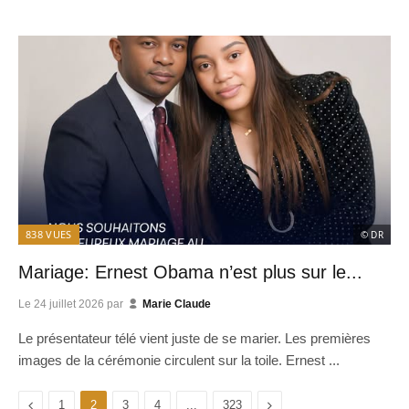
838
VUES
© DR
Mariage: Ernest Obama n’est plus sur le...
Le
24 juillet 2026
par
Marie Claude
Le présentateur télé vient juste de se marier. Les premières
images de la cérémonie circulent sur la toile. Ernest ...
Previous
Next
1
2
3
4
...
323