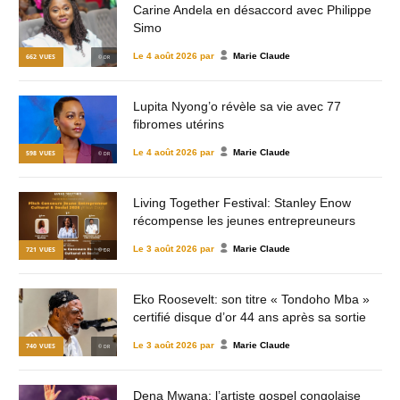
Carine Andela en désaccord avec Philippe
Simo
Le
4 août 2026
par
Marie Claude
662
VUES
© DR
Lupita Nyong’o révèle sa vie avec 77
fibromes utérins
Le
4 août 2026
par
Marie Claude
598
VUES
© DR
Living Together Festival: Stanley Enow
récompense les jeunes entrepreuneurs
Le
3 août 2026
par
Marie Claude
721
VUES
© DR
Eko Roosevelt: son titre « Tondoho Mba »
certifié disque d’or 44 ans après sa sortie
Le
3 août 2026
par
Marie Claude
740
VUES
© DR
Dena Mwana: l’artiste gospel congolaise