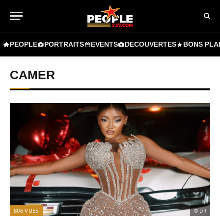
PEOPLE
PORTRAITS
EVENTS
DECOUVERTES
BONS PLA
CAMER
806
VUES
© DR