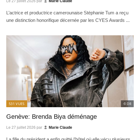
Le
27 juillet 2026
par
Marie Claude
L’actrice et productrice camerounaise Stéphanie Tum a reçu
une distinction honorifique décernée par les CYES Awards ...
531
VUES
© DR
Genève: Brenda Biya déménage
Le
27 juillet 2026
par
Marie Claude
La fille du président a enfin quitté l’hôtel où elle vécu plusieurs