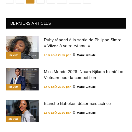
DERNIERS ARTICLES
Ruby répond à la sortie de Philippe Simo:
« Viivez à votre rythme »
Le
6 août 2026
par
Marie Claude
184
VUES
© DR
Miss Monde 2026: Noura Njikam bientôt au
Vietnam pour la compétition
Le
6 août 2026
par
Marie Claude
212
VUES
© DR
Blanche Bahoken désormais actrice
Le
6 août 2026
par
Marie Claude
212
VUES
© DR