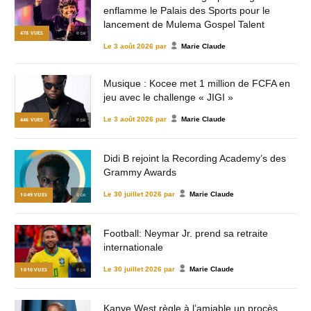
enflamme le Palais des Sports pour le
lancement de Mulema Gospel Talent
478
VUES
© DR
Le
3 août 2026
par
Marie Claude
Musique : Kocee met 1 million de FCFA en
jeu avec le challenge « JIGI »
Le
3 août 2026
par
Marie Claude
446
VUES
© DR
Didi B rejoint la Recording Academy’s des
Grammy Awards
Le
30 juillet 2026
par
Marie Claude
1 049
VUES
© DR
Football: Neymar Jr. prend sa retraite
internationale
Le
30 juillet 2026
par
Marie Claude
1 010
VUES
© DR
Kanye West règle à l’amiable un procès