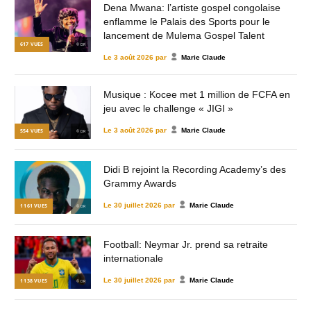
Dena Mwana: l’artiste gospel congolaise
enflamme le Palais des Sports pour le
lancement de Mulema Gospel Talent
617
VUES
© DR
Le
3 août 2026
par
Marie Claude
Musique : Kocee met 1 million de FCFA en
jeu avec le challenge « JIGI »
Le
3 août 2026
par
Marie Claude
554
VUES
© DR
Didi B rejoint la Recording Academy’s des
Grammy Awards
Le
30 juillet 2026
par
Marie Claude
1 161
VUES
© DR
Football: Neymar Jr. prend sa retraite
internationale
Le
30 juillet 2026
par
Marie Claude
1 138
VUES
© DR