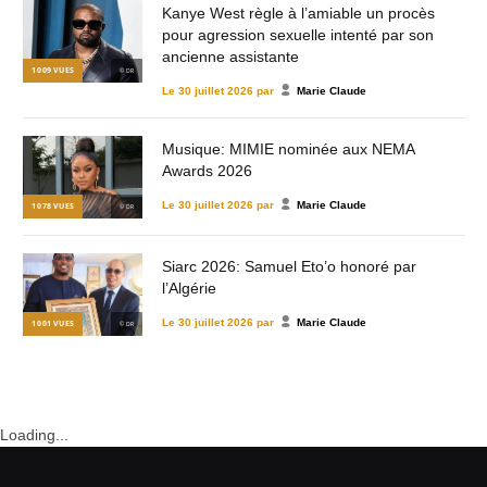
Kanye West règle à l’amiable un procès
pour agression sexuelle intenté par son
ancienne assistante
1 009
VUES
© DR
Le
30 juillet 2026
par
Marie Claude
Musique: MIMIE nominée aux NEMA
Awards 2026
Le
30 juillet 2026
par
Marie Claude
1 078
VUES
© DR
Siarc 2026: Samuel Eto’o honoré par
l’Algérie
Le
30 juillet 2026
par
Marie Claude
1 001
VUES
© DR
Loading...