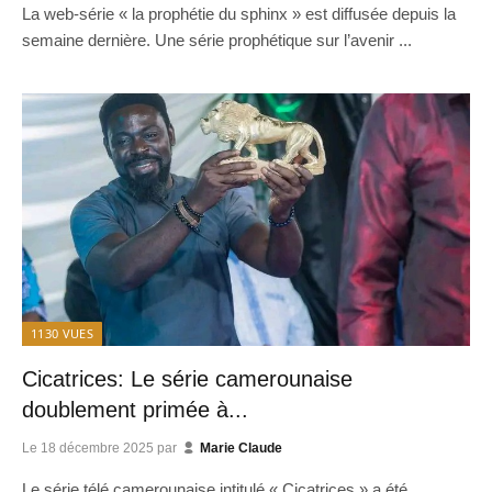
La web-série « la prophétie du sphinx » est diffusée depuis la
semaine dernière. Une série prophétique sur l’avenir ...
1130
VUES
Cicatrices: Le série camerounaise
doublement primée à...
Le
18 décembre 2025
par
Marie Claude
Le série télé camerounaise intitulé « Cicatrices » a été