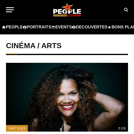
PEOPLE
PORTRAITS
EVENTS
DECOUVERTES
BONS PLA
CINÉMA / ARTS
1447
VUES
© DR