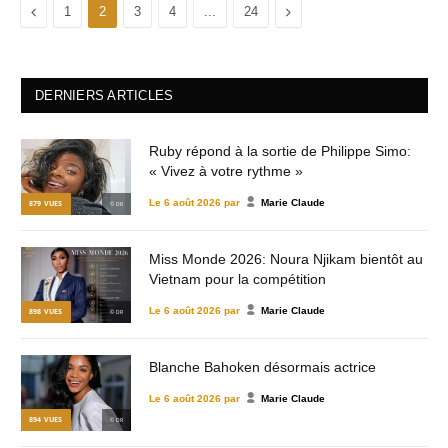
Previous
Next
1
2
3
4
...
24
DERNIERS ARTICLES
Ruby répond à la sortie de Philippe Simo:
« Vivez à votre rythme »
Le
6 août 2026
par
Marie Claude
879
VUES
© DR
Miss Monde 2026: Noura Njikam bientôt au
Vietnam pour la compétition
Le
6 août 2026
par
Marie Claude
898
VUES
© DR
Blanche Bahoken désormais actrice
Le
6 août 2026
par
Marie Claude
894
VUES
© DR