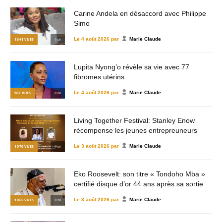
Carine Andela en désaccord avec Philippe
Simo
Le
4 août 2026
par
Marie Claude
1 341
VUES
© DR
Lupita Nyong’o révèle sa vie avec 77
fibromes utérins
Le
4 août 2026
par
Marie Claude
963
VUES
© DR
Living Together Festival: Stanley Enow
récompense les jeunes entrepreuneurs
Le
3 août 2026
par
Marie Claude
1 070
VUES
© DR
Eko Roosevelt: son titre « Tondoho Mba »
certifié disque d’or 44 ans après sa sortie
Le
3 août 2026
par
Marie Claude
1 065
VUES
© DR