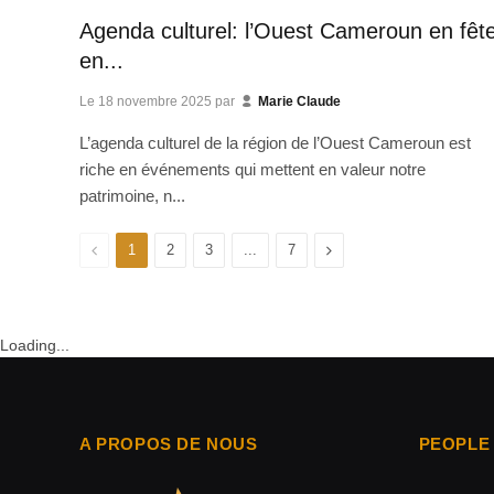
Agenda culturel: l’Ouest Cameroun en fêt
en...
Le
18 novembre 2025
par
Marie Claude
L’agenda culturel de la région de l’Ouest Cameroun est
riche en événements qui mettent en valeur notre
patrimoine, n...
Previous
Next
1
2
3
...
7
Loading...
A PROPOS DE NOUS
PEOPLE