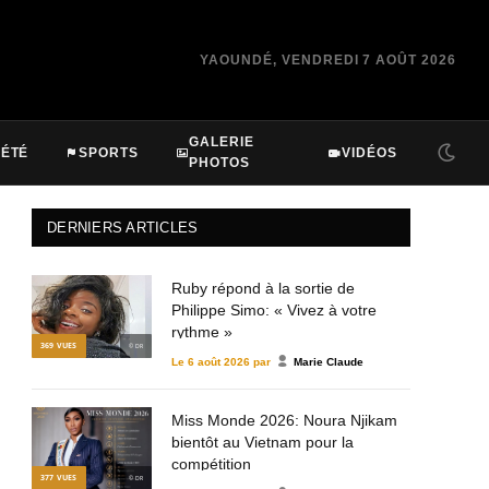
YAOUNDÉ, VENDREDI 7 AOÛT 2026
GALERIE
IÉTÉ
SPORTS
VIDÉOS
PHOTOS
DERNIERS ARTICLES
Ruby répond à la sortie de
Philippe Simo: « Vivez à votre
rythme »
369
VUES
© DR
Le
6 août 2026
par
Marie Claude
Miss Monde 2026: Noura Njikam
bientôt au Vietnam pour la
compétition
377
VUES
© DR