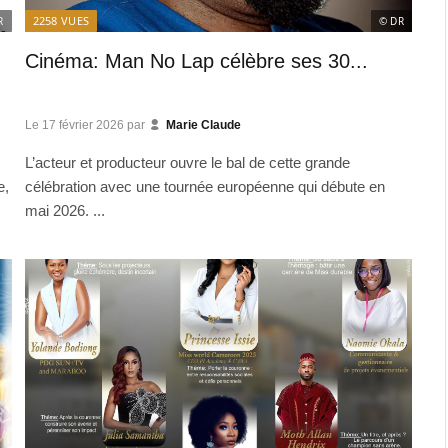
2258
VUES
R
© DR
Cinéma: Man No Lap célèbre ses 30...
Le
17 février 2026
par
Marie Claude
L’acteur et producteur ouvre le bal de cette grande
e,
célébration avec une tournée européenne qui débute en
mai 2026. ...