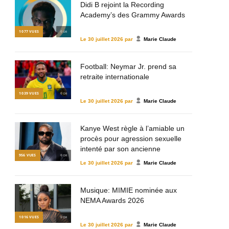
Didi B rejoint la Recording
Academy’s des Grammy Awards
1 077
VUES
© DR
Le
30 juillet 2026
par
Marie Claude
Football: Neymar Jr. prend sa
retraite internationale
1 039
VUES
© DR
Le
30 juillet 2026
par
Marie Claude
Kanye West règle à l’amiable un
procès pour agression sexuelle
intenté par son ancienne
956
VUES
© DR
assistante
Le
30 juillet 2026
par
Marie Claude
Musique: MIMIE nominée aux
NEMA Awards 2026
1 016
VUES
© DR
Le
30 juillet 2026
par
Marie Claude