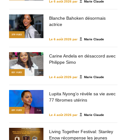
Le
6 août 2026
par
Marie Claude
Blanche Bahoken désormais
actrice
379
VUES
© DR
Le
6 août 2026
par
Marie Claude
Carine Andela en désaccord avec
Philippe Simo
831
VUES
© DR
Le
4 août 2026
par
Marie Claude
Lupita Nyong’o révèle sa vie avec
77 fibromes utérins
691
VUES
© DR
Le
4 août 2026
par
Marie Claude
Living Together Festival: Stanley
Enow récompense les jeunes