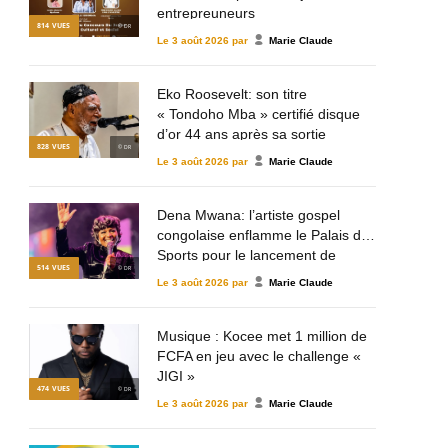
entrepreuneurs
814
VUES
© DR
Le
3 août 2026
par
Marie Claude
Eko Roosevelt: son titre
« Tondoho Mba » certifié disque
d’or 44 ans après sa sortie
828
VUES
© DR
Le
3 août 2026
par
Marie Claude
Dena Mwana: l’artiste gospel
congolaise enflamme le Palais des
Sports pour le lancement de
514
VUES
© DR
Mulema Gospel Talent
Le
3 août 2026
par
Marie Claude
Musique : Kocee met 1 million de
FCFA en jeu avec le challenge «
JIGI »
474
VUES
© DR
Le
3 août 2026
par
Marie Claude