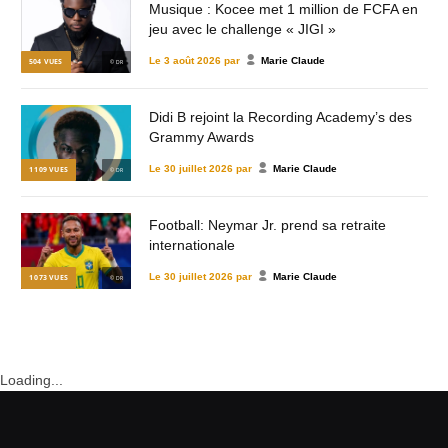
Musique : Kocee met 1 million de FCFA en
jeu avec le challenge « JIGI »
Le
3 août 2026
par
Marie Claude
504
VUES
© DR
Didi B rejoint la Recording Academy’s des
Grammy Awards
Le
30 juillet 2026
par
Marie Claude
1 109
VUES
© DR
Football: Neymar Jr. prend sa retraite
internationale
Le
30 juillet 2026
par
Marie Claude
1 073
VUES
© DR
Loading...