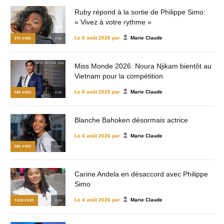
Ruby répond à la sortie de Philippe Simo:
« Vivez à votre rythme »
Le
6 août 2026
par
Marie Claude
575
VUES
© DR
Miss Monde 2026: Noura Njikam bientôt au
Vietnam pour la compétition
Le
6 août 2026
par
Marie Claude
589
VUES
© DR
Blanche Bahoken désormais actrice
Le
6 août 2026
par
Marie Claude
588
VUES
© DR
Carine Andela en désaccord avec Philippe
Simo
Le
4 août 2026
par
Marie Claude
1 033
VUES
© DR