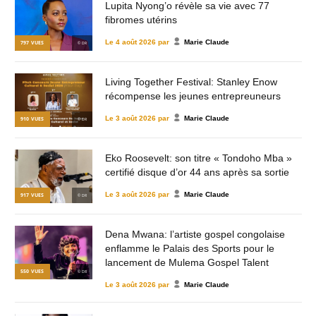
Lupita Nyong’o révèle sa vie avec 77
fibromes utérins
Le
4 août 2026
par
Marie Claude
797
VUES
© DR
Living Together Festival: Stanley Enow
récompense les jeunes entrepreuneurs
Le
3 août 2026
par
Marie Claude
910
VUES
© DR
Eko Roosevelt: son titre « Tondoho Mba »
certifié disque d’or 44 ans après sa sortie
Le
3 août 2026
par
Marie Claude
917
VUES
© DR
Dena Mwana: l’artiste gospel congolaise
enflamme le Palais des Sports pour le
lancement de Mulema Gospel Talent
550
VUES
© DR
Le
3 août 2026
par
Marie Claude