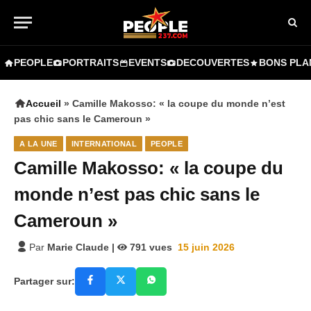
PEOPLE
PORTRAITS
EVENTS
DECOUVERTES
BONS PLA
Accueil
»
Camille Makosso: « la coupe du monde n’est
pas chic sans le Cameroun »
A LA UNE
INTERNATIONAL
PEOPLE
Camille Makosso: « la coupe du
monde n’est pas chic sans le
Cameroun »
Par
Marie Claude
|
791
vues
15 juin 2026
Partager sur: