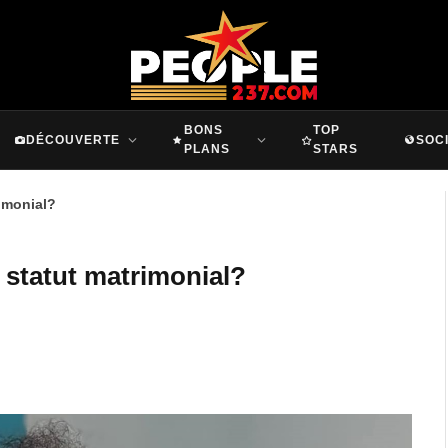
BONS
TOP
DÉCOUVERTE
SOC
PLANS
STARS
rimonial?
l statut matrimonial?