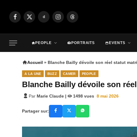
d
Facebook
X
Instagram
Threads
(Twitter)
PEOPLE
PORTRAITS
EVENTS
Accueil
»
Blanche Bailly dévoile son réel statut mat
A LA UNE
BUZZ
CAMER
PEOPLE
Blanche Bailly dévoile son rée
Par
Marie Claude
|
1498
vues
8 mai 2026
Partager sur: