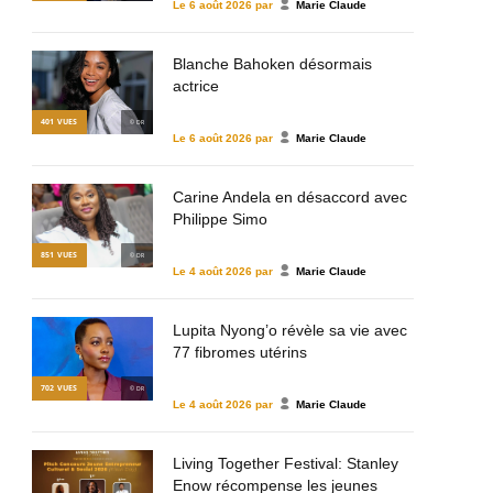
Le
6 août 2026
par
Marie Claude
Blanche Bahoken désormais
actrice
401
VUES
© DR
Le
6 août 2026
par
Marie Claude
Carine Andela en désaccord avec
Philippe Simo
851
VUES
© DR
Le
4 août 2026
par
Marie Claude
Lupita Nyong’o révèle sa vie avec
77 fibromes utérins
702
VUES
© DR
Le
4 août 2026
par
Marie Claude
Living Together Festival: Stanley
Enow récompense les jeunes