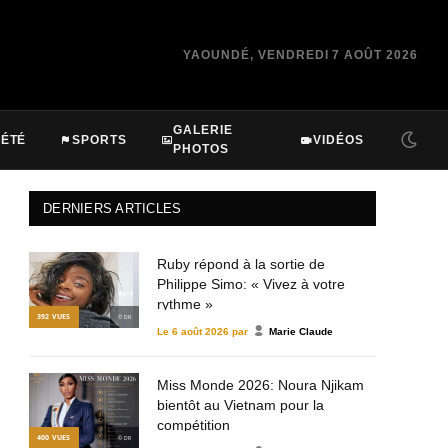
YAOUNDÉ, VENDREDI 7 AOÛT 2026
GALERIE
IÉTÉ
SPORTS
VIDÉOS
PHOTOS
DERNIERS ARTICLES
Ruby répond à la sortie de
Philippe Simo: « Vivez à votre
rythme »
392
VUES
© DR
Le
6 août 2026
par
Marie Claude
Miss Monde 2026: Noura Njikam
bientôt au Vietnam pour la
compétition
400
VUES
© DR