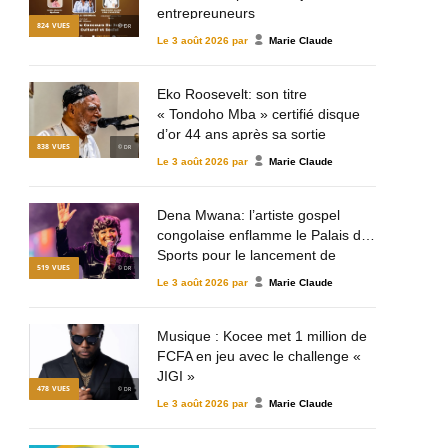
entrepreuneurs
824
VUES
© DR
Le
3 août 2026
par
Marie Claude
Eko Roosevelt: son titre
« Tondoho Mba » certifié disque
d’or 44 ans après sa sortie
838
VUES
© DR
Le
3 août 2026
par
Marie Claude
Dena Mwana: l’artiste gospel
congolaise enflamme le Palais des
Sports pour le lancement de
519
VUES
© DR
Mulema Gospel Talent
Le
3 août 2026
par
Marie Claude
Musique : Kocee met 1 million de
FCFA en jeu avec le challenge «
JIGI »
478
VUES
© DR
Le
3 août 2026
par
Marie Claude