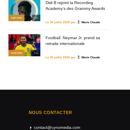
Didi B rejoint la Recording
Academy’s des Grammy Awards
1 081
VUES
© DR
Le
30 juillet 2026
par
Marie Claude
Football: Neymar Jr. prend sa
retraite internationale
1 044
VUES
© DR
Le
30 juillet 2026
par
Marie Claude
NOUS CONTACTER
contact@cynomedia.com