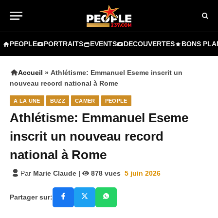
PEOPLE
PORTRAITS
EVENTS
DECOUVERTES
BONS PLA
Accueil
»
Athlétisme: Emmanuel Eseme inscrit un
nouveau record national à Rome
A LA UNE
BUZZ
CAMER
PEOPLE
Athlétisme: Emmanuel Eseme
inscrit un nouveau record
national à Rome
Par
Marie Claude
|
878
vues
5 juin 2026
Partager sur: