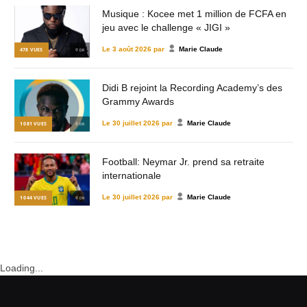
Musique : Kocee met 1 million de FCFA en
jeu avec le challenge « JIGI »
Le
3 août 2026
par
Marie Claude
478
VUES
© DR
Didi B rejoint la Recording Academy’s des
Grammy Awards
Le
30 juillet 2026
par
Marie Claude
1 081
VUES
© DR
Football: Neymar Jr. prend sa retraite
internationale
Le
30 juillet 2026
par
Marie Claude
1 044
VUES
© DR
Loading...