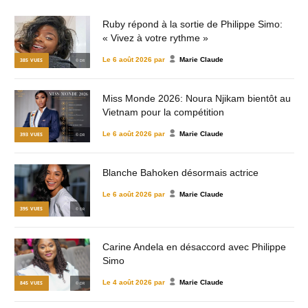
Ruby répond à la sortie de Philippe Simo:
« Vivez à votre rythme »
Le
6 août 2026
par
Marie Claude
385
VUES
© DR
Miss Monde 2026: Noura Njikam bientôt au
Vietnam pour la compétition
Le
6 août 2026
par
Marie Claude
393
VUES
© DR
Blanche Bahoken désormais actrice
Le
6 août 2026
par
Marie Claude
395
VUES
© DR
Carine Andela en désaccord avec Philippe
Simo
Le
4 août 2026
par
Marie Claude
845
VUES
© DR