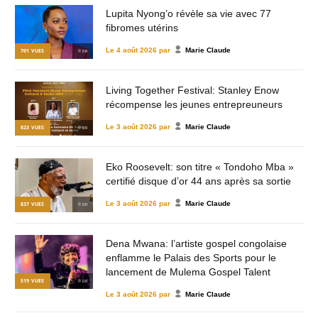
Lupita Nyong’o révèle sa vie avec 77
fibromes utérins
Le
4 août 2026
par
Marie Claude
701
VUES
© DR
Living Together Festival: Stanley Enow
récompense les jeunes entrepreuneurs
Le
3 août 2026
par
Marie Claude
823
VUES
© DR
Eko Roosevelt: son titre « Tondoho Mba »
certifié disque d’or 44 ans après sa sortie
Le
3 août 2026
par
Marie Claude
837
VUES
© DR
Dena Mwana: l’artiste gospel congolaise
enflamme le Palais des Sports pour le
lancement de Mulema Gospel Talent
519
VUES
© DR
Le
3 août 2026
par
Marie Claude