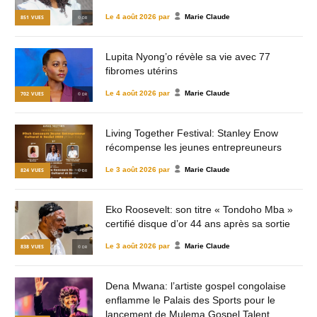
Le
4 août 2026
par
Marie Claude
851
VUES
© DR
Lupita Nyong’o révèle sa vie avec 77
fibromes utérins
Le
4 août 2026
par
Marie Claude
702
VUES
© DR
Living Together Festival: Stanley Enow
récompense les jeunes entrepreuneurs
Le
3 août 2026
par
Marie Claude
824
VUES
© DR
Eko Roosevelt: son titre « Tondoho Mba »
certifié disque d’or 44 ans après sa sortie
Le
3 août 2026
par
Marie Claude
838
VUES
© DR
Dena Mwana: l’artiste gospel congolaise
enflamme le Palais des Sports pour le
lancement de Mulema Gospel Talent