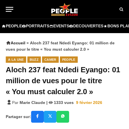
PEOPLE
PORTRAITS
EVENTS
DECOUVERTES
BONS PLA
Accueil
»
Aloch 237 feat Ndedi Eyango: 01 million de
vues pour le titre « You must calculer 2.0 »
A LA UNE
BUZZ
CAMER
PEOPLE
Aloch 237 feat Ndedi Eyango: 01
million de vues pour le titre
« You must calculer 2.0 »
Par
Marie Claude
|
1333
vues
9 février 2026
Partager sur: