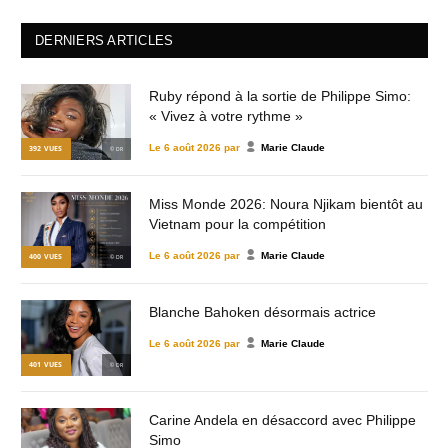
DERNIERS ARTICLES
Ruby répond à la sortie de Philippe Simo:
« Vivez à votre rythme »
Le
6 août 2026
par
Marie Claude
392
VUES
© DR
Miss Monde 2026: Noura Njikam bientôt au
Vietnam pour la compétition
Le
6 août 2026
par
Marie Claude
400
VUES
© DR
Blanche Bahoken désormais actrice
Le
6 août 2026
par
Marie Claude
401
VUES
© DR
Carine Andela en désaccord avec Philippe
Simo