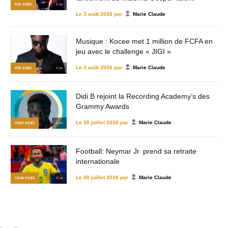
519
VUES
© DR
Le
3 août 2026
par
Marie Claude
Musique : Kocee met 1 million de FCFA en
jeu avec le challenge « JIGI »
Le
3 août 2026
par
Marie Claude
478
VUES
© DR
Didi B rejoint la Recording Academy’s des
Grammy Awards
Le
30 juillet 2026
par
Marie Claude
1 081
VUES
© DR
Football: Neymar Jr. prend sa retraite
internationale
Le
30 juillet 2026
par
Marie Claude
1 044
VUES
© DR