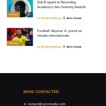
Didi B rejoint la Recording
Academy’s des Grammy Awards
1 105
VUES
© DR
Le
30 juillet 2026
par
Marie Claude
Football: Neymar Jr. prend sa
retraite internationale
1 069
VUES
© DR
Le
30 juillet 2026
par
Marie Claude
NOUS CONTACTER
contact@cynomedia.com