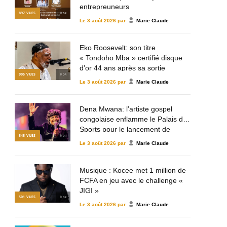
entrepreuneurs
897
VUES
© DR
Le
3 août 2026
par
Marie Claude
Eko Roosevelt: son titre
« Tondoho Mba » certifié disque
d’or 44 ans après sa sortie
905
VUES
© DR
Le
3 août 2026
par
Marie Claude
Dena Mwana: l’artiste gospel
congolaise enflamme le Palais des
Sports pour le lancement de
545
VUES
© DR
Mulema Gospel Talent
Le
3 août 2026
par
Marie Claude
Musique : Kocee met 1 million de
FCFA en jeu avec le challenge «
JIGI »
501
VUES
© DR
Le
3 août 2026
par
Marie Claude