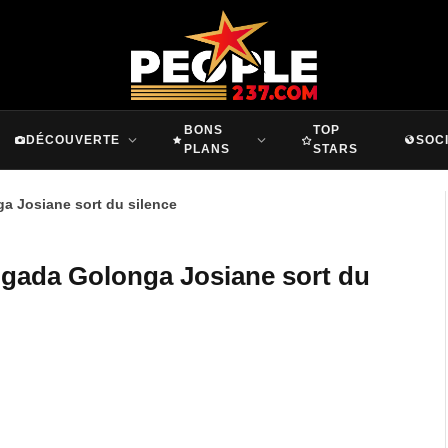
BONS
TOP
DÉCOUVERTE
SOC
PLANS
STARS
a Josiane sort du silence
ngada Golonga Josiane sort du