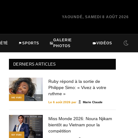
YAOUNDÉ, SAMEDI 8 AOÛT 2026
GALERIE
IÉTÉ
SPORTS
VIDÉOS
PHOTOS
DERNIERS ARTICLES
Ruby répond à la sortie de
Philippe Simo: « Vivez à votre
rythme »
542
VUES
© DR
Le
6 août 2026
par
Marie Claude
Miss Monde 2026: Noura Njikam
bientôt au Vietnam pour la
compétition
551
VUES
© DR