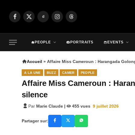
d
Facebook
X
Instagram
Threads
(Twitter)
PEOPLE
PORTRAITS
EVENTS
Accueil
»
Affaire Miss Cameroun : Harangada Golong
A LA UNE
BUZZ
CAMER
PEOPLE
Affaire Miss Cameroun : Hara
silence
Par
Marie Claude
|
455
vues
9 juillet 2026
Partager sur: