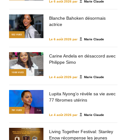
Le
6 août 2026
par
Marie Claude
Blanche Bahoken désormais
actrice
552
VUES
© DR
Le
6 août 2026
par
Marie Claude
Carine Andela en désaccord avec
Philippe Simo
1 000
VUES
© DR
Le
4 août 2026
par
Marie Claude
Lupita Nyong’o révèle sa vie avec
77 fibromes utérins
781
VUES
© DR
Le
4 août 2026
par
Marie Claude
Living Together Festival: Stanley
Enow récompense les jeunes