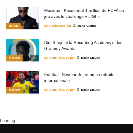
Musique : Kocee met 1 million de FCFA en
jeu avec le challenge « JIGI »
Le
3 août 2026
par
Marie Claude
501
VUES
© DR
Didi B rejoint la Recording Academy’s des
Grammy Awards
Le
30 juillet 2026
par
Marie Claude
1 105
VUES
© DR
Football: Neymar Jr. prend sa retraite
internationale
Le
30 juillet 2026
par
Marie Claude
1 069
VUES
© DR
Loading...