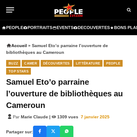
PEOPLE
PORTRAITS
EVENTS
DECOUVERTES
BONS PLA
Accueil
»
Samuel Eto’o parraine l’ouverture de
bibliothèques au Cameroun
BUZZ
CAMER
DÉCOUVERTES
LITTÉRATURE
PEOPLE
TOP STARS
Samuel Eto’o parraine
l’ouverture de bibliothèques au
Cameroun
Par
Marie Claude
|
1309
vues
7 janvier 2025
Partager sur: