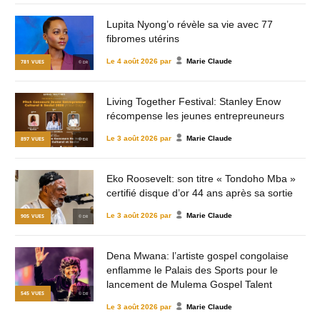
Lupita Nyong’o révèle sa vie avec 77
fibromes utérins
Le
4 août 2026
par
Marie Claude
781
VUES
© DR
Living Together Festival: Stanley Enow
récompense les jeunes entrepreuneurs
Le
3 août 2026
par
Marie Claude
897
VUES
© DR
Eko Roosevelt: son titre « Tondoho Mba »
certifié disque d’or 44 ans après sa sortie
Le
3 août 2026
par
Marie Claude
905
VUES
© DR
Dena Mwana: l’artiste gospel congolaise
enflamme le Palais des Sports pour le
lancement de Mulema Gospel Talent
545
VUES
© DR
Le
3 août 2026
par
Marie Claude