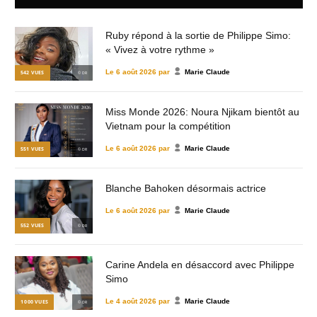
Ruby répond à la sortie de Philippe Simo:
« Vivez à votre rythme »
Le
6 août 2026
par
Marie Claude
542
VUES
© DR
Miss Monde 2026: Noura Njikam bientôt au
Vietnam pour la compétition
Le
6 août 2026
par
Marie Claude
551
VUES
© DR
Blanche Bahoken désormais actrice
Le
6 août 2026
par
Marie Claude
552
VUES
© DR
Carine Andela en désaccord avec Philippe
Simo
Le
4 août 2026
par
Marie Claude
1 000
VUES
© DR