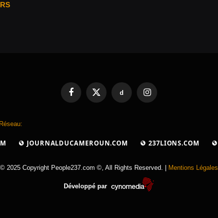
ARS
d
Facebook
X
Instagram
(Twitter)
 Réseau:
OM
JOURNALDUCAMEROUN.COM
237LIONS.COM
© 2025 Copyright People237.com ©, All Rights Reserved. |
Mentions Légales
Développé par