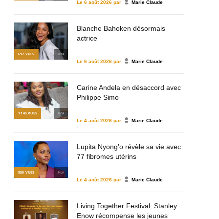
Le
6 août 2026
par
Marie Claude
Blanche Bahoken désormais
actrice
692
VUES
© DR
Le
6 août 2026
par
Marie Claude
Carine Andela en désaccord avec
Philippe Simo
1 145
VUES
© DR
Le
4 août 2026
par
Marie Claude
Lupita Nyong’o révèle sa vie avec
77 fibromes utérins
855
VUES
© DR
Le
4 août 2026
par
Marie Claude
Living Together Festival: Stanley
Enow récompense les jeunes