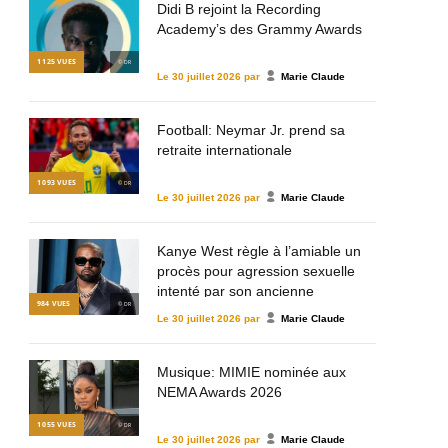
Didi B rejoint la Recording
Academy’s des Grammy Awards
1 125
VUES
© DR
Le
30 juillet 2026
par
Marie Claude
Football: Neymar Jr. prend sa
retraite internationale
1 093
VUES
© DR
Le
30 juillet 2026
par
Marie Claude
Kanye West règle à l’amiable un
procès pour agression sexuelle
intenté par son ancienne
984
VUES
© DR
assistante
Le
30 juillet 2026
par
Marie Claude
Musique: MIMIE nominée aux
NEMA Awards 2026
1 055
VUES
© DR
Le
30 juillet 2026
par
Marie Claude