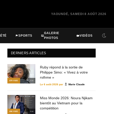
YAOUNDÉ, SAMEDI 8 AOÛT 2026
GALERIE
IÉTÉ
SPORTS
VIDÉOS
PHOTOS
DERNIERS ARTICLES
Ruby répond à la sortie de
Philippe Simo: « Vivez à votre
rythme »
679
VUES
© DR
Le
6 août 2026
par
Marie Claude
Miss Monde 2026: Noura Njikam
bientôt au Vietnam pour la
compétition
696
VUES
© DR