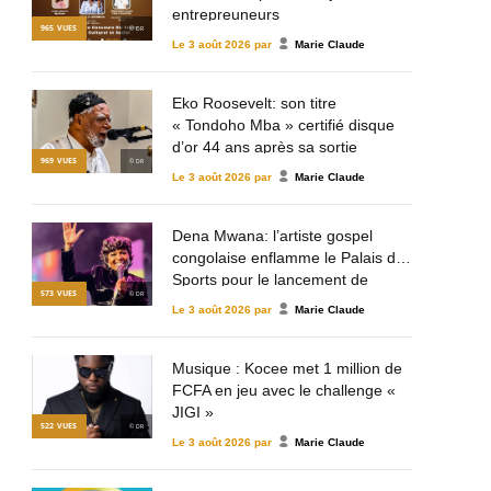
entrepreuneurs
965
VUES
© DR
Le
3 août 2026
par
Marie Claude
Eko Roosevelt: son titre
« Tondoho Mba » certifié disque
d’or 44 ans après sa sortie
969
VUES
© DR
Le
3 août 2026
par
Marie Claude
Dena Mwana: l’artiste gospel
congolaise enflamme le Palais des
Sports pour le lancement de
573
VUES
© DR
Mulema Gospel Talent
Le
3 août 2026
par
Marie Claude
Musique : Kocee met 1 million de
FCFA en jeu avec le challenge «
JIGI »
522
VUES
© DR
Le
3 août 2026
par
Marie Claude