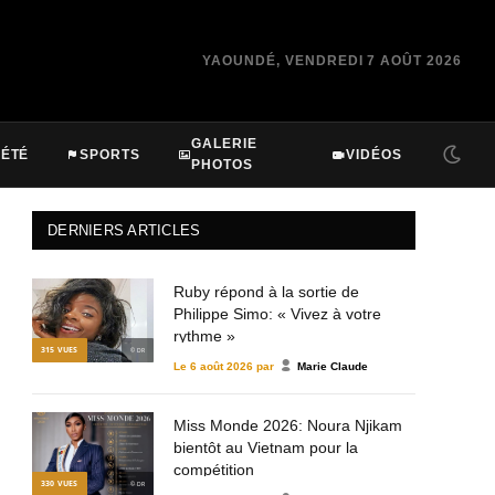
YAOUNDÉ, VENDREDI 7 AOÛT 2026
GALERIE
IÉTÉ
SPORTS
VIDÉOS
PHOTOS
DERNIERS ARTICLES
Ruby répond à la sortie de
Philippe Simo: « Vivez à votre
rythme »
315
VUES
© DR
Le
6 août 2026
par
Marie Claude
Miss Monde 2026: Noura Njikam
bientôt au Vietnam pour la
compétition
330
VUES
© DR