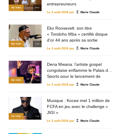
entrepreuneurs
786
VUES
© DR
Le
3 août 2026
par
Marie Claude
Eko Roosevelt: son titre
« Tondoho Mba » certifié disque
d’or 44 ans après sa sortie
800
VUES
© DR
Le
3 août 2026
par
Marie Claude
Dena Mwana: l’artiste gospel
congolaise enflamme le Palais des
Sports pour le lancement de
508
VUES
© DR
Mulema Gospel Talent
Le
3 août 2026
par
Marie Claude
Musique : Kocee met 1 million de
FCFA en jeu avec le challenge «
JIGI »
470
VUES
© DR
Le
3 août 2026
par
Marie Claude