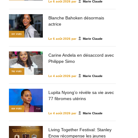
Le
6 août 2026
par
Marie Claude
Blanche Bahoken désormais
actrice
331
VUES
© DR
Le
6 août 2026
par
Marie Claude
Carine Andela en désaccord avec
Philippe Simo
782
VUES
© DR
Le
4 août 2026
par
Marie Claude
Lupita Nyong’o révèle sa vie avec
77 fibromes utérins
664
VUES
© DR
Le
4 août 2026
par
Marie Claude
Living Together Festival: Stanley
Enow récompense les jeunes