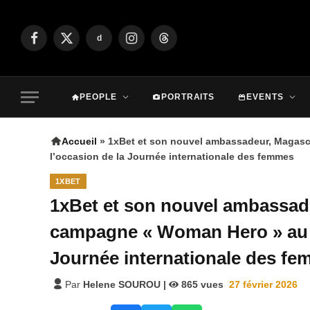
d
Facebook
X
Instagram
Threads
(Twitter)
PEOPLE
PORTRAITS
EVENTS
Accueil
»
1xBet et son nouvel ambassadeur, Magas
l’occasion de la Journée internationale des femmes
1XBET
1xBet et son nouvel ambassade
campagne « Woman Hero » au 
Journée internationale des f
Par
Helene SOUROU
|
865
vues
27 février 2026