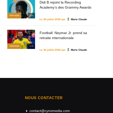
Didi B rejoint la Recording
Academy’s des Grammy Awards
1 071
VUES
© DR
Le
30 juillet 2026
par
Marie Claude
Football: Neymar Jr. prend sa
retraite internationale
1 034
VUES
© DR
Le
30 juillet 2026
par
Marie Claude
NOUS CONTACTER
contact@cynomedia.com