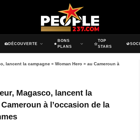
BONS
TOP
DÉCOUVERTE
SOC
PLANS
STARS
co, lancent la campagne « Woman Hero » au Cameroun à
ur, Magasco, lancent la
Cameroun à l’occasion de la
emmes